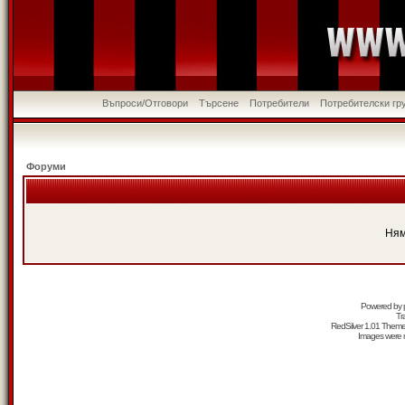
Въпроси/Отговори
Търсене
Потребители
Потребителски гр
Форуми
Ням
Powered by
Tr
RedSilver 1.01 Them
Images were