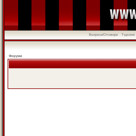
Въпроси/Отговори
Търсене
Форуми