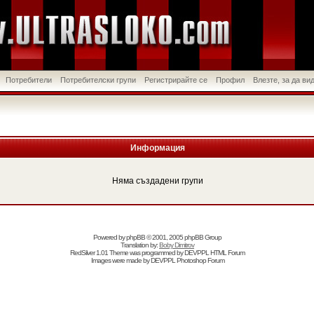
Потребители
Потребителски групи
Регистрирайте се
Профил
Влезте, за да в
Информация
Няма създадени групи
Powered by
phpBB
© 2001, 2005 phpBB Group
Translation by:
Boby Dimitrov
RedSilver 1.01 Theme was programmed by
DEVPPL
HTML Forum
Images were made by
DEVPPL
Photoshop Forum