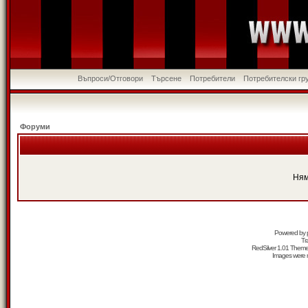
Въпроси/Отговори
Търсене
Потребители
Потребителски гр
Форуми
Ням
Powered by
Tr
RedSilver 1.01 Them
Images were