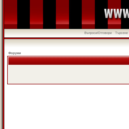
Въпроси/Отговори
Търсене
Форуми