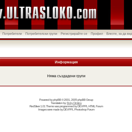
Потребители
Потребителски групи
Регистрирайте се
Профил
Влезте, за да в
Информация
Няма създадени групи
Powered by
phpBB
© 2001, 2005 phpBB Group
Translation by:
Boby Dimitrov
RedSilver 1.01 Theme was programmed by
DEVPPL
HTML Forum
Images were made by
DEVPPL
Photoshop Forum