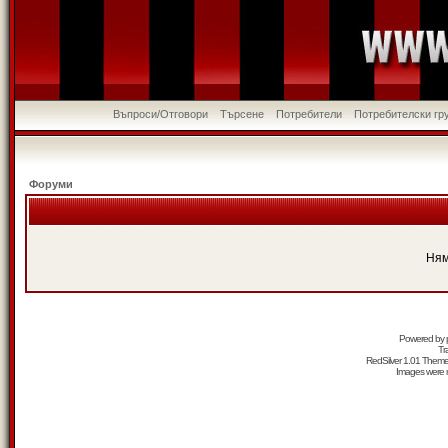
Въпроси/Отговори
Търсене
Потребители
Потребителски гр
Форуми
Ням
Powered by
Tr
RedSilver 1.01 Them
Images were