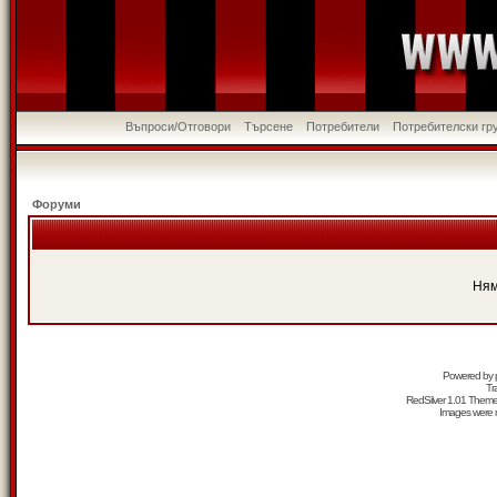
Въпроси/Отговори
Търсене
Потребители
Потребителски гр
Форуми
Ням
Powered by
Tr
RedSilver 1.01 Them
Images were