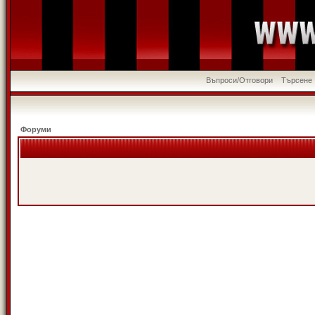
Въпроси/Отговори
Търсене
Форуми