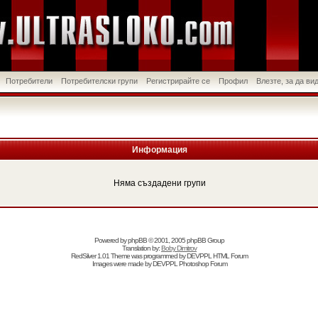
Потребители
Потребителски групи
Регистрирайте се
Профил
Влезте, за да в
Информация
Няма създадени групи
Powered by
phpBB
© 2001, 2005 phpBB Group
Translation by:
Boby Dimitrov
RedSilver 1.01 Theme was programmed by
DEVPPL
HTML Forum
Images were made by
DEVPPL
Photoshop Forum