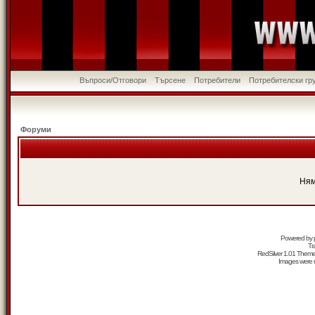
Въпроси/Отговори
Търсене
Потребители
Потребителски гр
Форуми
Ням
Powered by
Tr
RedSilver 1.01 Them
Images were