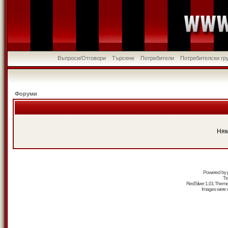
Въпроси/Отговори
Търсене
Потребители
Потребителски гр
Форуми
Ням
Powered by
Tr
RedSilver 1.01 Them
Images were