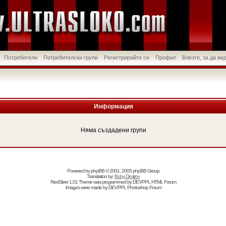
Потребители
Потребителски групи
Регистрирайте се
Профил
Влезте, за да в
Информация
Няма създадени групи
Powered by
phpBB
© 2001, 2005 phpBB Group
Translation by:
Boby Dimitrov
RedSilver 1.01 Theme was programmed by
DEVPPL
HTML Forum
Images were made by
DEVPPL
Photoshop Forum