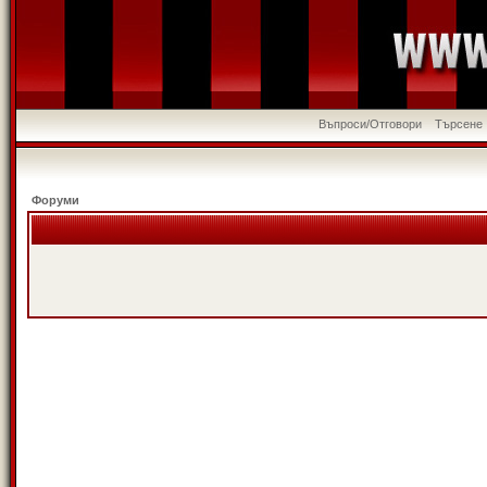
Въпроси/Отговори
Търсене
Форуми