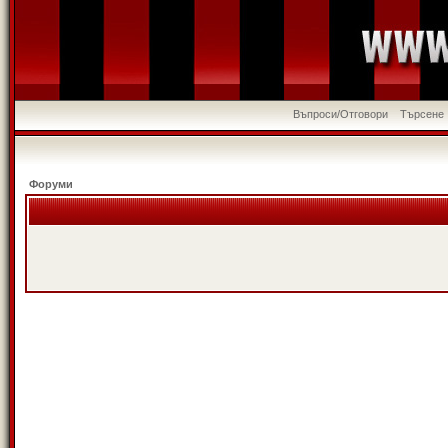
Въпроси/Отговори
Търсене
Форуми