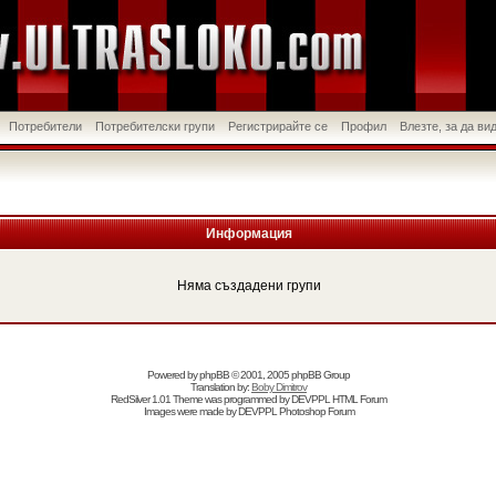
Потребители
Потребителски групи
Регистрирайте се
Профил
Влезте, за да в
Информация
Няма създадени групи
Powered by
phpBB
© 2001, 2005 phpBB Group
Translation by:
Boby Dimitrov
RedSilver 1.01 Theme was programmed by
DEVPPL
HTML Forum
Images were made by
DEVPPL
Photoshop Forum