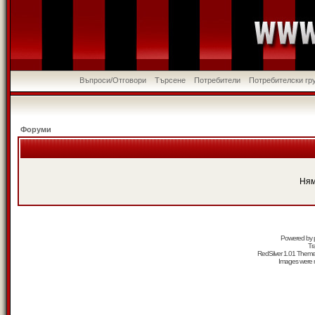
Въпроси/Отговори
Търсене
Потребители
Потребителски гр
Форуми
Ням
Powered by
Tr
RedSilver 1.01 Them
Images were