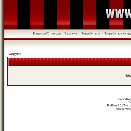
Въпроси/Отговори
Търсене
Потребители
Потребителски гр
Форуми
Ням
Powered by
Tr
RedSilver 1.01 Them
Images were