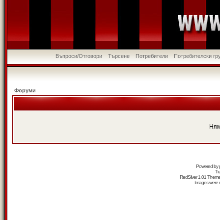
Въпроси/Отговори
Търсене
Потребители
Потребителски гр
Форуми
Ням
Powered by
Tr
RedSilver 1.01 Them
Images were