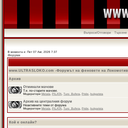
Въпроси/Отговори
Търсене
В момента е: Пет 07 Авг, 2026 7:37
Форуми
www.ULTRASLOKO.com -Форумът на феновете на Локомоти
Архив
Отминали мачове
Т.е. по-старите мачове.
Модератори
Metala
,
PILATA
,
Turo_Bufera
,
Pride
,
bulgarista
Архив на централния форум
Неактивните теми от форума
Модератори
Metala
,
PILATA
,
Turo_Bufera
,
Pride
,
bulgarista
Кой е онлайн?