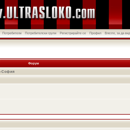
Потребители
Потребителски групи
Регистрирайте се
Профил
Влезте, за да в
Форум
в-София