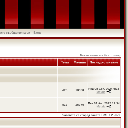
идите съобщенията си
Вход
Вижте мненията без отговор
Теми
Мнения
Последно мнение
Нед 08 Сеп, 2024 6:15
420
18538
Metala
Пет 01 Авг, 2025 19:34
513
26976
Metala
Часовете са според зоната GMT + 2 Часа