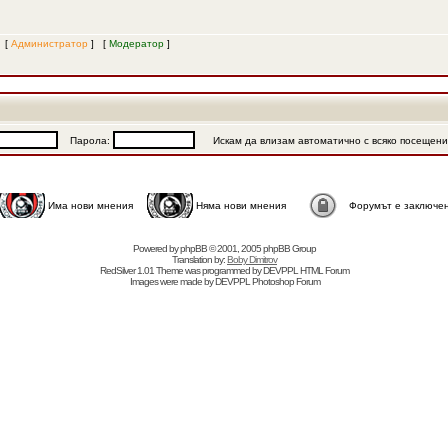
и [
Администратор
] [
Модератор
]
Парола:
Искам да влизам автоматично с всяко посещен
Има нови мнения
Няма нови мнения
Форумът е заключе
Powered by
phpBB
© 2001, 2005 phpBB Group
Translation by:
Boby Dimitrov
RedSilver 1.01 Theme was programmed by
DEVPPL
HTML Forum
Images were made by
DEVPPL
Photoshop Forum