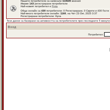
Нашите потребители са написали
113645
мнения
Имаме
143
регистрирани потребители
Най-новият потребител е
Finta
Общо онлайн са
430
потребители: 0 Регистрирани, 0 Скрити и 430 Гост
Най-много потребители онлайн:
1160
, на Чет 23 Окт, 2025 3:37
Регистрирани потребители: Нула
Тези данни са базирани на активността на потребителите през последните 5 минути
Вход
Потребител: