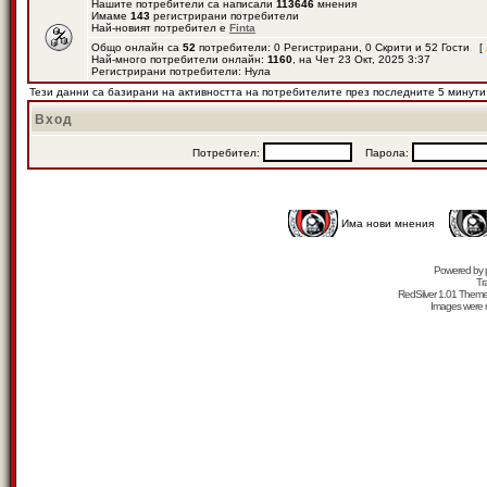
Нашите потребители са написали
113646
мнения
Имаме
143
регистрирани потребители
Най-новият потребител е
Finta
Общо онлайн са
52
потребители: 0 Регистрирани, 0 Скрити и 52 Гости [
Най-много потребители онлайн:
1160
, на Чет 23 Окт, 2025 3:37
Регистрирани потребители: Нула
Тези данни са базирани на активността на потребителите през последните 5 минути
Вход
Потребител:
Парола:
Има нови мнения
Powered by
Tr
RedSilver 1.01 Them
Images were