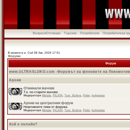
Въпроси/Отговори
Търсене
Потребители
Потребителски гр
В момента е: Съб 08 Авг, 2026 17:51
Форуми
Форум
www.ULTRASLOKO.com -Форумът на феновете на Локомоти
Архив
Отминали мачове
Т.е. по-старите мачове.
Модератори
Metala
,
PILATA
,
Turo_Bufera
,
Pride
,
bulgarista
Архив на централния форум
Неактивните теми от форума
Модератори
Metala
,
PILATA
,
Turo_Bufera
,
Pride
,
bulgarista
Кой е онлайн?