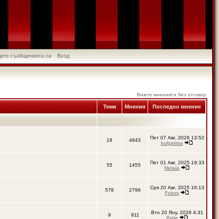
идите съобщенията си
Вход
Вижте мненията без отговор
Теми
Мнения
Последно мнение
Пет 07 Авг, 2026 13:52
18
4843
bulgarista
Пет 01 Авг, 2025 19:33
55
1455
Metala
Сря 20 Авг, 2025 16:13
578
2796
Fobos
Вто 20 Яну, 2026 4:31
9
911
Pride