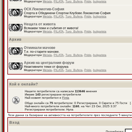
Модератори
Metala
,
PILATA
,
Turo_Bufera
,
Pride
,
bulgarista
ОСК Локомотив-София
Спорта в Обединени Спортни Клубове Локомотив-София
Модератори
Metala
,
PILATA
,
Turo_Bufera
,
Pride
,
bulgarista
Нещата от живота
Всякакви теми и събития от живота!
Модератори
Metala
,
PILATA
,
Turo_Bufera
,
Pride
,
bulgarista
Архив
Отминали мачове
Т.е. по-старите мачове.
Модератори
Metala
,
PILATA
,
Turo_Bufera
,
Pride
,
bulgarista
Архив на централния форум
Неактивните теми от форума
Модератори
Metala
,
PILATA
,
Turo_Bufera
,
Pride
,
bulgarista
Кой е онлайн?
Нашите потребители са написали
113646
мнения
Имаме
143
регистрирани потребители
Най-новият потребител е
Finta
Общо онлайн са
75
потребители: 0 Регистрирани, 0 Скрити и 75 Гости [
Най-много потребители онлайн:
1160
, на Чет 23 Окт, 2025 3:37
Регистрирани потребители: Нула
Тези данни са базирани на активността на потребителите през последните 5 минути
Вход
Потребител: