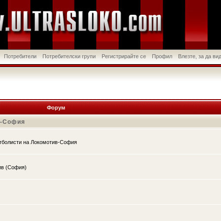
Потребители
Потребителски групи
Регистрирайте се
Профил
Влезте, за да в
Форум
в-София
утболисти на Локомотив-София
ив (София)