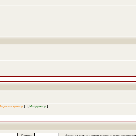
Администратор
] [
Модератор
]
Парола:
Искам да влизам автоматично с всяко посещен