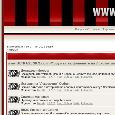
Въпроси/Отговори
Търсене
В момента е: Пет 07 Авг, 2026 16:35
Форуми
www.ULTRASLOKO.com -Форумът на феновете на Локомоти
Централен форум
Всекидневните теми свързани с червено-черните фенове,мачове и ф
Модератори
Metala
,
PILATA
,
Turo_Bufera
,
Pride
,
bulgarista
История на "Локомотив" София
Всичко свързано с историята на славния железничарски клуб Локомот
Модератори
Metala
,
PILATA
,
Turo_Bufera
,
Pride
,
bulgarista
Снимков мат'риал
Публикувани снимки от потребителите.
Модератори
Metala
,
PILATA
,
Turo_Bufera
,
Pride
,
bulgarista
ДЮШ Локомотив-София
Всичко за школата на Локомотив-София-новини,мачове,резултати