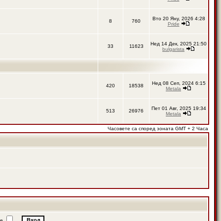
Вто 20 Яну, 2026 4:28
8
760
Pride
Нед 14 Дек, 2025 21:50
33
11623
bulgarista
Нед 08 Сеп, 2024 6:15
420
18538
Metala
Пет 01 Авг, 2025 19:34
513
26976
Metala
Часовете са според зоната GMT + 2 Часа
ие