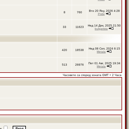
Вто 20 Яну, 2026 4:28
8
760
Pride
Нед 14 Дек, 2025 21:50
33
11623
bulgarista
Нед 08 Сеп, 2024 6:15
420
18538
Metala
Пет 01 Авг, 2025 19:34
513
26976
Metala
Часовете са според зоната GMT + 2 Часа
ие