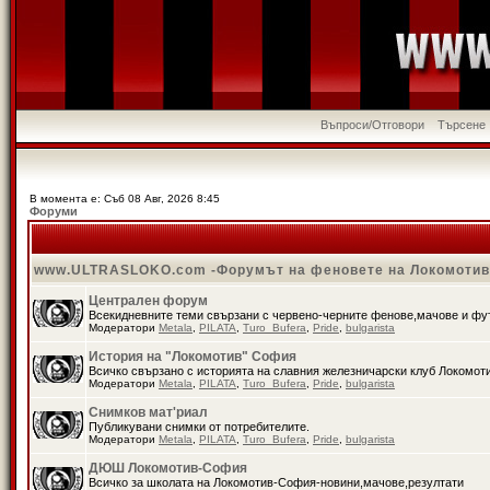
Въпроси/Отговори
Търсене
В момента е: Съб 08 Авг, 2026 8:45
Форуми
www.ULTRASLOKO.com -Форумът на феновете на Локомоти
Централен форум
Всекидневните теми свързани с червено-черните фенове,мачове и ф
Модератори
Metala
,
PILATA
,
Turo_Bufera
,
Pride
,
bulgarista
История на "Локомотив" София
Всичко свързано с историята на славния железничарски клуб Локомот
Модератори
Metala
,
PILATA
,
Turo_Bufera
,
Pride
,
bulgarista
Снимков мат'риал
Публикувани снимки от потребителите.
Модератори
Metala
,
PILATA
,
Turo_Bufera
,
Pride
,
bulgarista
ДЮШ Локомотив-София
Всичко за школата на Локомотив-София-новини,мачове,резултати