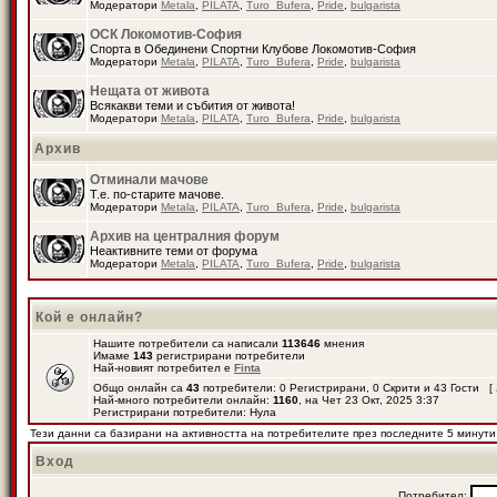
Модератори
Metala
,
PILATA
,
Turo_Bufera
,
Pride
,
bulgarista
ОСК Локомотив-София
Спорта в Обединени Спортни Клубове Локомотив-София
Модератори
Metala
,
PILATA
,
Turo_Bufera
,
Pride
,
bulgarista
Нещата от живота
Всякакви теми и събития от живота!
Модератори
Metala
,
PILATA
,
Turo_Bufera
,
Pride
,
bulgarista
Архив
Отминали мачове
Т.е. по-старите мачове.
Модератори
Metala
,
PILATA
,
Turo_Bufera
,
Pride
,
bulgarista
Архив на централния форум
Неактивните теми от форума
Модератори
Metala
,
PILATA
,
Turo_Bufera
,
Pride
,
bulgarista
Кой е онлайн?
Нашите потребители са написали
113646
мнения
Имаме
143
регистрирани потребители
Най-новият потребител е
Finta
Общо онлайн са
43
потребители: 0 Регистрирани, 0 Скрити и 43 Гости [
Най-много потребители онлайн:
1160
, на Чет 23 Окт, 2025 3:37
Регистрирани потребители: Нула
Тези данни са базирани на активността на потребителите през последните 5 минути
Вход
Потребител: