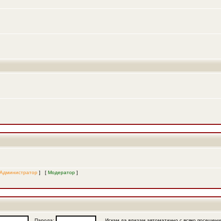
Администратор
] [
Модератор
]
Парола:
Искам да влизам автоматично с всяко посещен