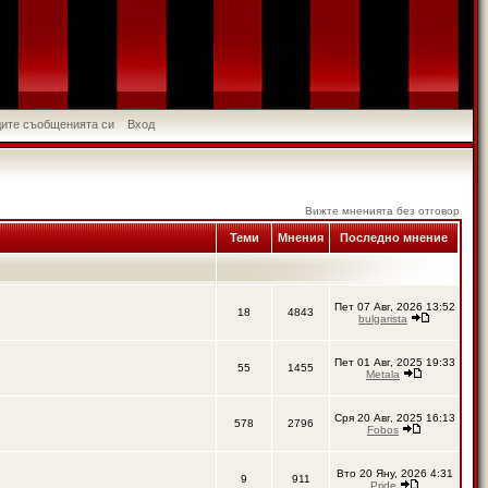
идите съобщенията си
Вход
Вижте мненията без отговор
Теми
Мнения
Последно мнение
Пет 07 Авг, 2026 13:52
18
4843
bulgarista
Пет 01 Авг, 2025 19:33
55
1455
Metala
Сря 20 Авг, 2025 16:13
578
2796
Fobos
Вто 20 Яну, 2026 4:31
9
911
Pride