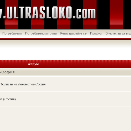
Потребители
Потребителски групи
Регистрирайте се
Профил
Влезте, за да в
Форум
в-София
утболисти на Локомотив-София
ив (София)