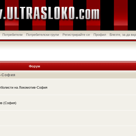
Потребители
Потребителски групи
Регистрирайте се
Профил
Влезте, за да в
Форум
в-София
утболисти на Локомотив-София
ив (София)