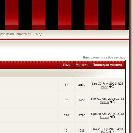
идите съобщенията си
Вход
Вижте мненията без отговор
Теми
Мнения
Последно мнение
Вто 20 Яну, 2026 4:28
17
4842
Pride
Пет 01 Авг, 2025 19:33
55
1455
Metala
Сря 20 Авг, 2025 16:13
578
2796
Fobos
Вто 20 Яну, 2026 4:31
9
911
Pride