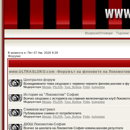
Въпроси/Отговори
Търсене
В момента е: Пет 07 Авг, 2026 9:28
Форуми
www.ULTRASLOKO.com -Форумът на феновете на Локомоти
Централен форум
Всекидневните теми свързани с червено-черните фенове,мачове и ф
Модератори
Metala
,
PILATA
,
Turo_Bufera
,
Pride
,
bulgarista
История на "Локомотив" София
Всичко свързано с историята на славния железничарски клуб Локомот
Модератори
Metala
,
PILATA
,
Turo_Bufera
,
Pride
,
bulgarista
Снимков мат'риал
Публикувани снимки от потребителите.
Модератори
Metala
,
PILATA
,
Turo_Bufera
,
Pride
,
bulgarista
ДЮШ Локомотив-София
Всичко за школата на Локомотив-София-новини,мачове,резултати