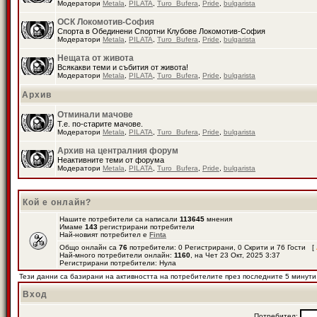
Модератори
Metala
,
PILATA
,
Turo_Bufera
,
Pride
,
bulgarista
ОСК Локомотив-София
Спорта в Обединени Спортни Клубове Локомотив-София
Модератори
Metala
,
PILATA
,
Turo_Bufera
,
Pride
,
bulgarista
Нещата от живота
Всякакви теми и събития от живота!
Модератори
Metala
,
PILATA
,
Turo_Bufera
,
Pride
,
bulgarista
Архив
Отминали мачове
Т.е. по-старите мачове.
Модератори
Metala
,
PILATA
,
Turo_Bufera
,
Pride
,
bulgarista
Архив на централния форум
Неактивните теми от форума
Модератори
Metala
,
PILATA
,
Turo_Bufera
,
Pride
,
bulgarista
Кой е онлайн?
Нашите потребители са написали
113645
мнения
Имаме
143
регистрирани потребители
Най-новият потребител е
Finta
Общо онлайн са
76
потребители: 0 Регистрирани, 0 Скрити и 76 Гости [
Най-много потребители онлайн:
1160
, на Чет 23 Окт, 2025 3:37
Регистрирани потребители: Нула
Тези данни са базирани на активността на потребителите през последните 5 минути
Вход
Потребител: