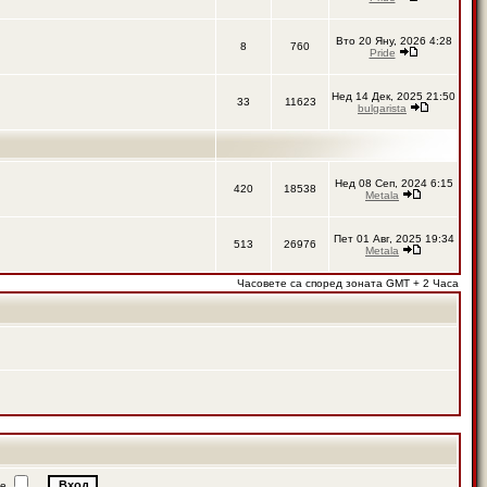
Вто 20 Яну, 2026 4:28
8
760
Pride
Нед 14 Дек, 2025 21:50
33
11623
bulgarista
Нед 08 Сеп, 2024 6:15
420
18538
Metala
Пет 01 Авг, 2025 19:34
513
26976
Metala
Часовете са според зоната GMT + 2 Часа
ие