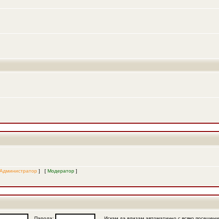
Администратор
] [
Модератор
]
Парола:
Искам да влизам автоматично с всяко посещен