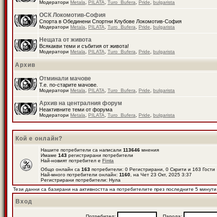
Модератори
Metala
,
PILATA
,
Turo_Bufera
,
Pride
,
bulgarista
ОСК Локомотив-София
Спорта в Обединени Спортни Клубове Локомотив-София
Модератори
Metala
,
PILATA
,
Turo_Bufera
,
Pride
,
bulgarista
Нещата от живота
Всякакви теми и събития от живота!
Модератори
Metala
,
PILATA
,
Turo_Bufera
,
Pride
,
bulgarista
Архив
Отминали мачове
Т.е. по-старите мачове.
Модератори
Metala
,
PILATA
,
Turo_Bufera
,
Pride
,
bulgarista
Архив на централния форум
Неактивните теми от форума
Модератори
Metala
,
PILATA
,
Turo_Bufera
,
Pride
,
bulgarista
Кой е онлайн?
Нашите потребители са написали
113646
мнения
Имаме
143
регистрирани потребители
Най-новият потребител е
Finta
Общо онлайн са
163
потребители: 0 Регистрирани, 0 Скрити и 163 Гост
Най-много потребители онлайн:
1160
, на Чет 23 Окт, 2025 3:37
Регистрирани потребители: Нула
Тези данни са базирани на активността на потребителите през последните 5 минути
Вход
Потребител:
Парола: