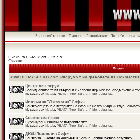
Въпроси/Отговори
Търсене
Потребители
Потребителски гр
В момента е: Съб 08 Авг, 2026 21:03
Форуми
Форум
www.ULTRASLOKO.com -Форумът на феновете на Локомоти
Централен форум
Всекидневните теми свързани с червено-черните фенове,мачове и ф
Модератори
Metala
,
PILATA
,
Turo_Bufera
,
Pride
,
bulgarista
История на "Локомотив" София
Всичко свързано с историята на славния железничарски клуб Локомот
Модератори
Metala
,
PILATA
,
Turo_Bufera
,
Pride
,
bulgarista
Снимков мат'риал
Публикувани снимки от потребителите.
Модератори
Metala
,
PILATA
,
Turo_Bufera
,
Pride
,
bulgarista
ДЮШ Локомотив-София
Всичко за школата на Локомотив-София-новини,мачове,резултати