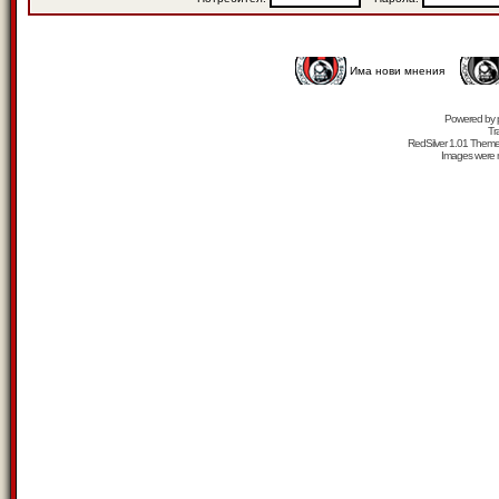
Има нови мнения
Powered by
Tr
RedSilver 1.01 Them
Images were