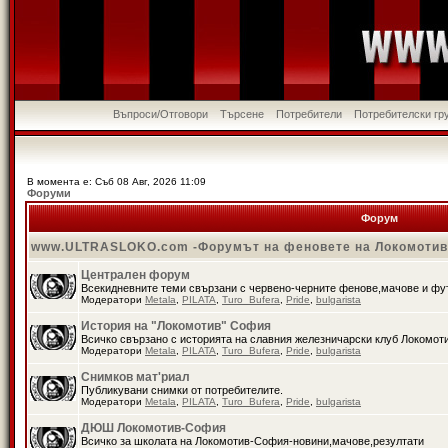
Въпроси/Отговори
Търсене
Потребители
Потребителски гр
В момента е: Съб 08 Авг, 2026 11:09
Форуми
Форум
www.ULTRASLOKO.com -Форумът на феновете на Локомоти
Централен форум
Всекидневните теми свързани с червено-черните фенове,мачове и ф
Модератори
Metala
,
PILATA
,
Turo_Bufera
,
Pride
,
bulgarista
История на "Локомотив" София
Всичко свързано с историята на славния железничарски клуб Локомот
Модератори
Metala
,
PILATA
,
Turo_Bufera
,
Pride
,
bulgarista
Снимков мат'риал
Публикувани снимки от потребителите.
Модератори
Metala
,
PILATA
,
Turo_Bufera
,
Pride
,
bulgarista
ДЮШ Локомотив-София
Всичко за школата на Локомотив-София-новини,мачове,резултати