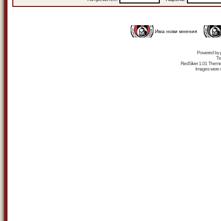
Има нови мнения
Powered by
Tr
RedSilver 1.01 Them
Images were