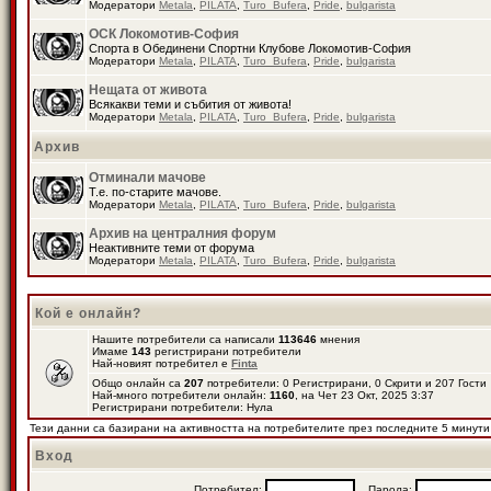
Модератори
Metala
,
PILATA
,
Turo_Bufera
,
Pride
,
bulgarista
ОСК Локомотив-София
Спорта в Обединени Спортни Клубове Локомотив-София
Модератори
Metala
,
PILATA
,
Turo_Bufera
,
Pride
,
bulgarista
Нещата от живота
Всякакви теми и събития от живота!
Модератори
Metala
,
PILATA
,
Turo_Bufera
,
Pride
,
bulgarista
Архив
Отминали мачове
Т.е. по-старите мачове.
Модератори
Metala
,
PILATA
,
Turo_Bufera
,
Pride
,
bulgarista
Архив на централния форум
Неактивните теми от форума
Модератори
Metala
,
PILATA
,
Turo_Bufera
,
Pride
,
bulgarista
Кой е онлайн?
Нашите потребители са написали
113646
мнения
Имаме
143
регистрирани потребители
Най-новият потребител е
Finta
Общо онлайн са
207
потребители: 0 Регистрирани, 0 Скрити и 207 Гост
Най-много потребители онлайн:
1160
, на Чет 23 Окт, 2025 3:37
Регистрирани потребители: Нула
Тези данни са базирани на активността на потребителите през последните 5 минути
Вход
Потребител:
Парола: