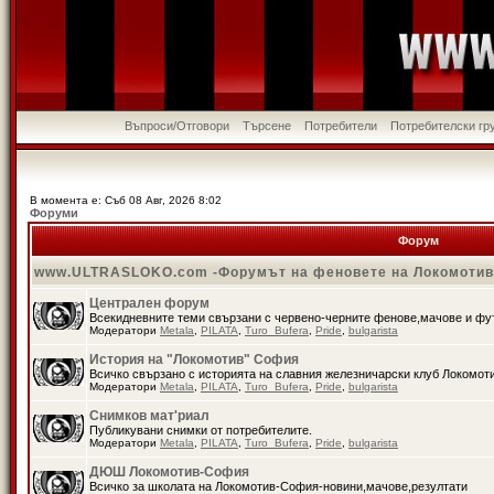
Въпроси/Отговори
Търсене
Потребители
Потребителски гр
В момента е: Съб 08 Авг, 2026 8:02
Форуми
Форум
www.ULTRASLOKO.com -Форумът на феновете на Локомоти
Централен форум
Всекидневните теми свързани с червено-черните фенове,мачове и ф
Модератори
Metala
,
PILATA
,
Turo_Bufera
,
Pride
,
bulgarista
История на "Локомотив" София
Всичко свързано с историята на славния железничарски клуб Локомот
Модератори
Metala
,
PILATA
,
Turo_Bufera
,
Pride
,
bulgarista
Снимков мат'риал
Публикувани снимки от потребителите.
Модератори
Metala
,
PILATA
,
Turo_Bufera
,
Pride
,
bulgarista
ДЮШ Локомотив-София
Всичко за школата на Локомотив-София-новини,мачове,резултати