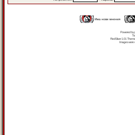
Има нови мнения
Powered by
Tr
RedSilver 1.01 Them
Images were