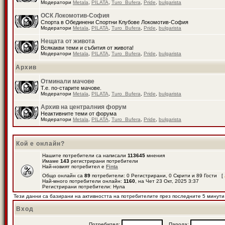
Модератори
Metala
,
PILATA
,
Turo_Bufera
,
Pride
,
bulgarista
ОСК Локомотив-София
Спорта в Обединени Спортни Клубове Локомотив-София
Модератори
Metala
,
PILATA
,
Turo_Bufera
,
Pride
,
bulgarista
Нещата от живота
Всякакви теми и събития от живота!
Модератори
Metala
,
PILATA
,
Turo_Bufera
,
Pride
,
bulgarista
Архив
Отминали мачове
Т.е. по-старите мачове.
Модератори
Metala
,
PILATA
,
Turo_Bufera
,
Pride
,
bulgarista
Архив на централния форум
Неактивните теми от форума
Модератори
Metala
,
PILATA
,
Turo_Bufera
,
Pride
,
bulgarista
Кой е онлайн?
Нашите потребители са написали
113645
мнения
Имаме
143
регистрирани потребители
Най-новият потребител е
Finta
Общо онлайн са
89
потребители: 0 Регистрирани, 0 Скрити и 89 Гости [
Най-много потребители онлайн:
1160
, на Чет 23 Окт, 2025 3:37
Регистрирани потребители: Нула
Тези данни са базирани на активността на потребителите през последните 5 минути
Вход
Потребител:
Парола: