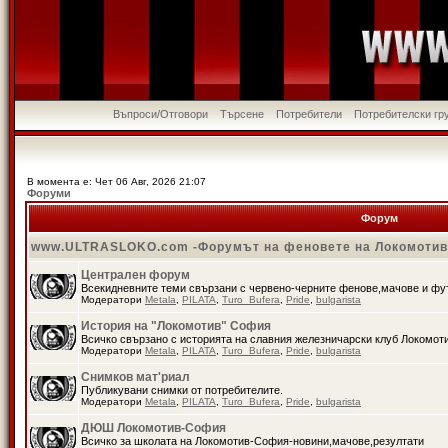
Въпроси/Отговори
Търсене
Потребители
Потребителски гр
В момента е: Чет 06 Авг, 2026 21:07
Форуми
Форум
www.ULTRASLOKO.com -Форумът на феновете на Локомоти
Централен форум
Всекидневните теми свързани с червено-черните фенове,мачове и ф
Модератори
Metala
,
PILATA
,
Turo_Bufera
,
Pride
,
bulgarista
История на "Локомотив" София
Всичко свързано с историята на славния железничарски клуб Локомот
Модератори
Metala
,
PILATA
,
Turo_Bufera
,
Pride
,
bulgarista
Снимков мат'риал
Публикувани снимки от потребителите.
Модератори
Metala
,
PILATA
,
Turo_Bufera
,
Pride
,
bulgarista
ДЮШ Локомотив-София
Всичко за школата на Локомотив-София-новини,мачове,резултати