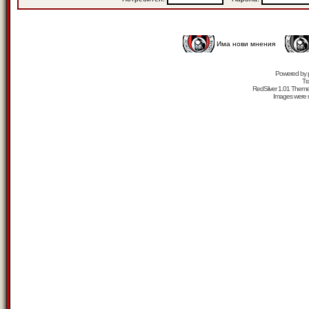
Има нови мнения
Powered by
Tr
RedSilver 1.01 Them
Images were