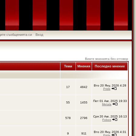
идите съобщенията си
Вход
Вижте мненията без отговор
Теми
Мнения
Последно мнение
Вто 20 Яну, 2026 4:28
17
4842
Pride
Пет 01 Авг, 2025 19:33
55
1455
Metala
Сря 20 Авг, 2025 16:13
578
2796
Fobos
Вто 20 Яну, 2026 4:31
9
911
Pride