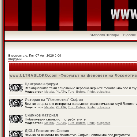
Въпроси/Отговори
Търсене
В момента е: Пет 07 Авг, 2026 6:09
Форуми
www.ULTRASLOKO.com -Форумът на феновете на Локомоти
Централен форум
Всекидневните теми свързани с червено-черните фенове,мачове и ф
Модератори
Metala
,
PILATA
,
Turo_Bufera
,
Pride
,
bulgarista
История на "Локомотив" София
Всичко свързано с историята на славния железничарски клуб Локомот
Модератори
Metala
,
PILATA
,
Turo_Bufera
,
Pride
,
bulgarista
Снимков мат'риал
Публикувани снимки от потребителите.
Модератори
Metala
,
PILATA
,
Turo_Bufera
,
Pride
,
bulgarista
ДЮШ Локомотив-София
Всичко за школата на Локомотив-София-новини,мачове,резултати