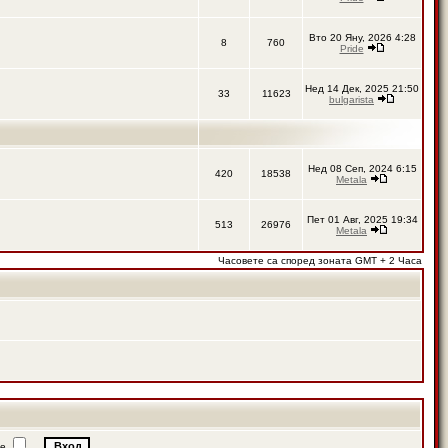
Вто 20 Яну, 2026 4:28
8
760
Pride
Нед 14 Дек, 2025 21:50
33
11623
bulgarista
Нед 08 Сеп, 2024 6:15
420
18538
Metala
Пет 01 Авг, 2025 19:34
513
26976
Metala
Часовете са според зоната GMT + 2 Часа
ие