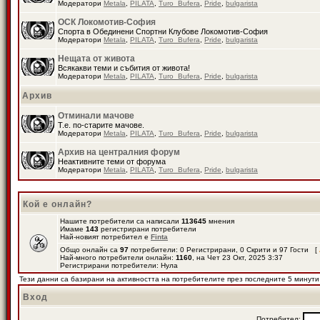
Модератори
Metala
,
PILATA
,
Turo_Bufera
,
Pride
,
bulgarista
ОСК Локомотив-София
Спорта в Обединени Спортни Клубове Локомотив-София
Модератори
Metala
,
PILATA
,
Turo_Bufera
,
Pride
,
bulgarista
Нещата от живота
Всякакви теми и събития от живота!
Модератори
Metala
,
PILATA
,
Turo_Bufera
,
Pride
,
bulgarista
Архив
Отминали мачове
Т.е. по-старите мачове.
Модератори
Metala
,
PILATA
,
Turo_Bufera
,
Pride
,
bulgarista
Архив на централния форум
Неактивните теми от форума
Модератори
Metala
,
PILATA
,
Turo_Bufera
,
Pride
,
bulgarista
Кой е онлайн?
Нашите потребители са написали
113645
мнения
Имаме
143
регистрирани потребители
Най-новият потребител е
Finta
Общо онлайн са
97
потребители: 0 Регистрирани, 0 Скрити и 97 Гости [
Най-много потребители онлайн:
1160
, на Чет 23 Окт, 2025 3:37
Регистрирани потребители: Нула
Тези данни са базирани на активността на потребителите през последните 5 минути
Вход
Потребител: