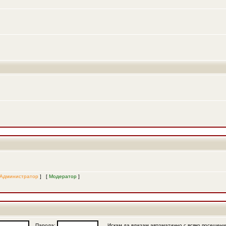
Администратор
] [
Модератор
]
Парола:
Искам да влизам автоматично с всяко посещен