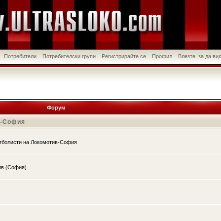
Потребители
Потребителски групи
Регистрирайте се
Профил
Влезте, за да в
Форум
в-София
утболисти на Локомотив-София
ив (София)