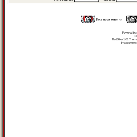
Има нови мнения
Powered by
Tr
RedSilver 1.01 Them
Images were