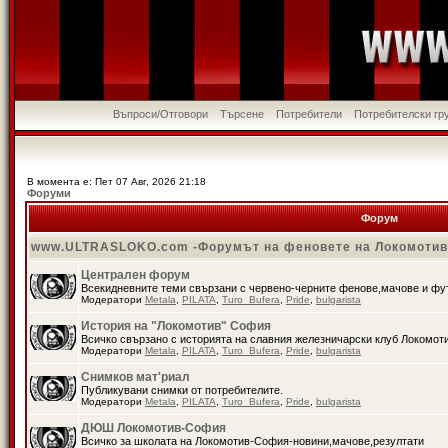
Въпроси/Отговори
Търсене
Потребители
Потребителски гр
В момента е: Пет 07 Авг, 2026 21:18
Форуми
Форум
www.ULTRASLOKO.com -Форумът на феновете на Локомоти
Централен форум
Всекидневните теми свързани с червено-черните фенове,мачове и ф
Модератори
Metala
,
PILATA
,
Turo_Bufera
,
Pride
,
bulgarista
История на "Локомотив" София
Всичко свързано с историята на славния железничарски клуб Локомот
Модератори
Metala
,
PILATA
,
Turo_Bufera
,
Pride
,
bulgarista
Снимков мат'риал
Публикувани снимки от потребителите.
Модератори
Metala
,
PILATA
,
Turo_Bufera
,
Pride
,
bulgarista
ДЮШ Локомотив-София
Всичко за школата на Локомотив-София-новини,мачове,резултати