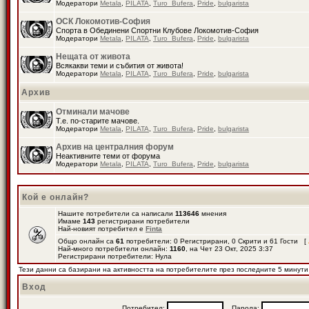
Модератори
Metala
,
PILATA
,
Turo_Bufera
,
Pride
,
bulgarista
ОСК Локомотив-София
Спорта в Обединени Спортни Клубове Локомотив-София
Модератори
Metala
,
PILATA
,
Turo_Bufera
,
Pride
,
bulgarista
Нещата от живота
Всякакви теми и събития от живота!
Модератори
Metala
,
PILATA
,
Turo_Bufera
,
Pride
,
bulgarista
Архив
Отминали мачове
Т.е. по-старите мачове.
Модератори
Metala
,
PILATA
,
Turo_Bufera
,
Pride
,
bulgarista
Архив на централния форум
Неактивните теми от форума
Модератори
Metala
,
PILATA
,
Turo_Bufera
,
Pride
,
bulgarista
Кой е онлайн?
Нашите потребители са написали
113646
мнения
Имаме
143
регистрирани потребители
Най-новият потребител е
Finta
Общо онлайн са
61
потребители: 0 Регистрирани, 0 Скрити и 61 Гости [
Най-много потребители онлайн:
1160
, на Чет 23 Окт, 2025 3:37
Регистрирани потребители: Нула
Тези данни са базирани на активността на потребителите през последните 5 минути
Вход
Потребител:
Парола: