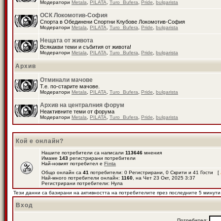
Модератори
Metala
,
PILATA
,
Turo_Bufera
,
Pride
,
bulgarista
ОСК Локомотив-София
Спорта в Обединени Спортни Клубове Локомотив-София
Модератори
Metala
,
PILATA
,
Turo_Bufera
,
Pride
,
bulgarista
Нещата от живота
Всякакви теми и събития от живота!
Модератори
Metala
,
PILATA
,
Turo_Bufera
,
Pride
,
bulgarista
Архив
Отминали мачове
Т.е. по-старите мачове.
Модератори
Metala
,
PILATA
,
Turo_Bufera
,
Pride
,
bulgarista
Архив на централния форум
Неактивните теми от форума
Модератори
Metala
,
PILATA
,
Turo_Bufera
,
Pride
,
bulgarista
Кой е онлайн?
Нашите потребители са написали
113646
мнения
Имаме
143
регистрирани потребители
Най-новият потребител е
Finta
Общо онлайн са
41
потребители: 0 Регистрирани, 0 Скрити и 41 Гости [
Най-много потребители онлайн:
1160
, на Чет 23 Окт, 2025 3:37
Регистрирани потребители: Нула
Тези данни са базирани на активността на потребителите през последните 5 минути
Вход
Потребител: