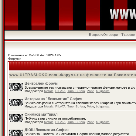
Въпроси/Отговори
Търсене
В момента е: Съб 08 Авг, 2026 4:05
Форуми
www.ULTRASLOKO.com -Форумът на феновете на Локомоти
Централен форум
Всекидневните теми свързани с червено-черните фенове,мачове и ф
Модератори
Metala
,
PILATA
,
Turo_Bufera
,
Pride
,
bulgarista
История на "Локомотив" София
Всичко свързано с историята на славния железничарски клуб Локомот
Модератори
Metala
,
PILATA
,
Turo_Bufera
,
Pride
,
bulgarista
Снимков мат'риал
Публикувани снимки от потребителите.
Модератори
Metala
,
PILATA
,
Turo_Bufera
,
Pride
,
bulgarista
ДЮШ Локомотив-София
Всичко за школата на Локомотив-София-новини,мачове,резултати