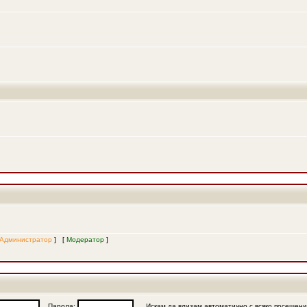
Администратор
] [
Модератор
]
Парола:
Искам да влизам автоматично с всяко посещен