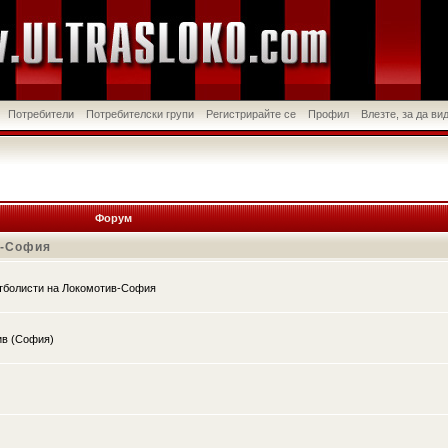
Потребители
Потребителски групи
Регистрирайте се
Профил
Влезте, за да в
Форум
в-София
утболисти на Локомотив-София
ив (София)