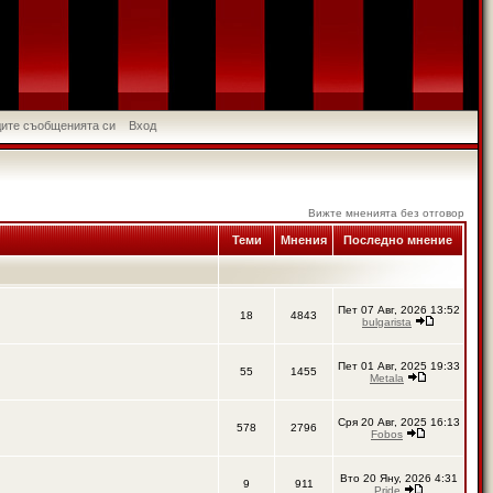
идите съобщенията си
Вход
Вижте мненията без отговор
Теми
Мнения
Последно мнение
Пет 07 Авг, 2026 13:52
18
4843
bulgarista
Пет 01 Авг, 2025 19:33
55
1455
Metala
Сря 20 Авг, 2025 16:13
578
2796
Fobos
Вто 20 Яну, 2026 4:31
9
911
Pride