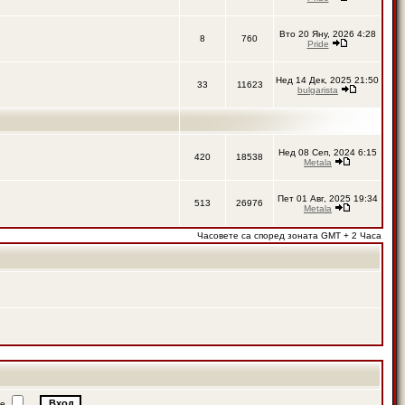
Вто 20 Яну, 2026 4:28
8
760
Pride
Нед 14 Дек, 2025 21:50
33
11623
bulgarista
Нед 08 Сеп, 2024 6:15
420
18538
Metala
Пет 01 Авг, 2025 19:34
513
26976
Metala
Часовете са според зоната GMT + 2 Часа
ие