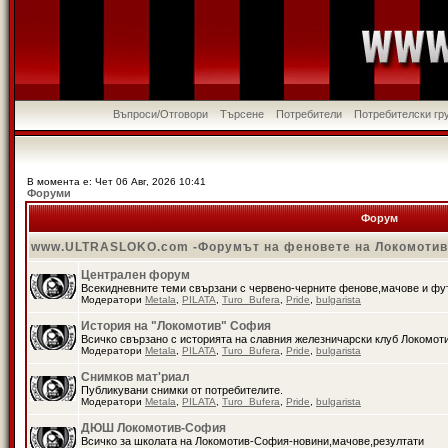
Въпроси/Отговори
Търсене
Потребители
Потребителски гр
В момента е: Чет 06 Авг, 2026 10:41
Форуми
Форум
www.ULTRASLOKO.com -Форумът на феновете на Локомоти
Централен форум
Всекидневните теми свързани с червено-черните фенове,мачове и ф
Модератори
Metala
,
PILATA
,
Turo_Bufera
,
Pride
,
bulgarista
История на "Локомотив" София
Всичко свързано с историята на славния железничарски клуб Локомот
Модератори
Metala
,
PILATA
,
Turo_Bufera
,
Pride
,
bulgarista
Снимков мат'риал
Публикувани снимки от потребителите.
Модератори
Metala
,
PILATA
,
Turo_Bufera
,
Pride
,
bulgarista
ДЮШ Локомотив-София
Всичко за школата на Локомотив-София-новини,мачове,резултати