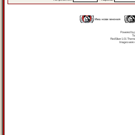
Има нови мнения
Powered by
Tr
RedSilver 1.01 Them
Images were