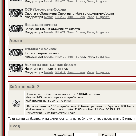
Модератори
Metala
,
PILATA
,
Turo_Bufera
,
Pride
,
bulgarista
ОСК Локомотив-София
Спорта в Обединени Спортни Клубове Локомотив-София
Модератори
Metala
,
PILATA
,
Turo_Bufera
,
Pride
,
bulgarista
Нещата от живота
Всякакви теми и събития от живота!
Модератори
Metala
,
PILATA
,
Turo_Bufera
,
Pride
,
bulgarista
Архив
Отминали мачове
Т.е. по-старите мачове.
Модератори
Metala
,
PILATA
,
Turo_Bufera
,
Pride
,
bulgarista
Архив на централния форум
Неактивните теми от форума
Модератори
Metala
,
PILATA
,
Turo_Bufera
,
Pride
,
bulgarista
Кой е онлайн?
Нашите потребители са написали
113645
мнения
Имаме
143
регистрирани потребители
Най-новият потребител е
Finta
Общо онлайн са
109
потребители: 0 Регистрирани, 0 Скрити и 109 Гост
Най-много потребители онлайн:
1160
, на Чет 23 Окт, 2025 3:37
Регистрирани потребители: Нула
Тези данни са базирани на активността на потребителите през последните 5 минути
Вход
Потребител:
Парола: