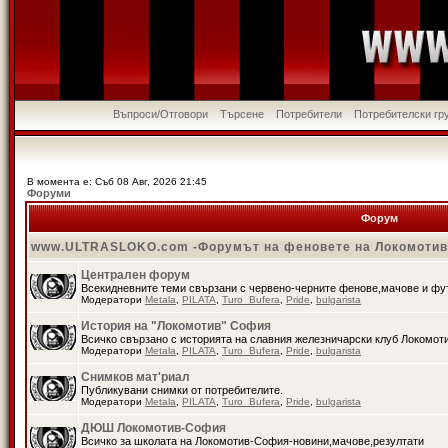
Въпроси/Отговори
Търсене
Потребители
Потребителски гр
В момента е: Съб 08 Авг, 2026 21:45
Форуми
Форум
www.ULTRASLOKO.com -Форумът на феновете на Локомоти
Централен форум
Всекидневните теми свързани с червено-черните фенове,мачове и ф
Модератори
Metala
,
PILATA
,
Turo_Bufera
,
Pride
,
bulgarista
История на "Локомотив" София
Всичко свързано с историята на славния железничарски клуб Локомот
Модератори
Metala
,
PILATA
,
Turo_Bufera
,
Pride
,
bulgarista
Снимков мат'риал
Публикувани снимки от потребителите.
Модератори
Metala
,
PILATA
,
Turo_Bufera
,
Pride
,
bulgarista
ДЮШ Локомотив-София
Всичко за школата на Локомотив-София-новини,мачове,резултати