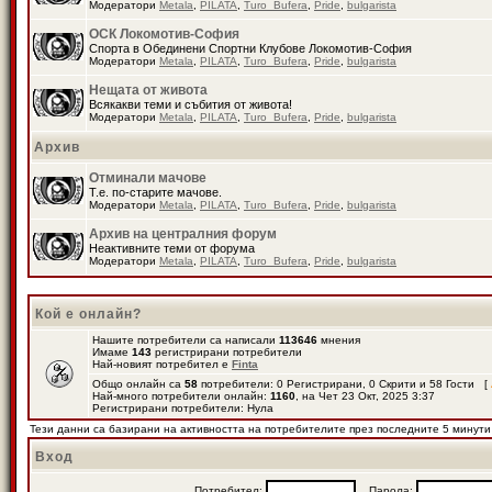
Модератори
Metala
,
PILATA
,
Turo_Bufera
,
Pride
,
bulgarista
ОСК Локомотив-София
Спорта в Обединени Спортни Клубове Локомотив-София
Модератори
Metala
,
PILATA
,
Turo_Bufera
,
Pride
,
bulgarista
Нещата от живота
Всякакви теми и събития от живота!
Модератори
Metala
,
PILATA
,
Turo_Bufera
,
Pride
,
bulgarista
Архив
Отминали мачове
Т.е. по-старите мачове.
Модератори
Metala
,
PILATA
,
Turo_Bufera
,
Pride
,
bulgarista
Архив на централния форум
Неактивните теми от форума
Модератори
Metala
,
PILATA
,
Turo_Bufera
,
Pride
,
bulgarista
Кой е онлайн?
Нашите потребители са написали
113646
мнения
Имаме
143
регистрирани потребители
Най-новият потребител е
Finta
Общо онлайн са
58
потребители: 0 Регистрирани, 0 Скрити и 58 Гости [
Най-много потребители онлайн:
1160
, на Чет 23 Окт, 2025 3:37
Регистрирани потребители: Нула
Тези данни са базирани на активността на потребителите през последните 5 минути
Вход
Потребител:
Парола: