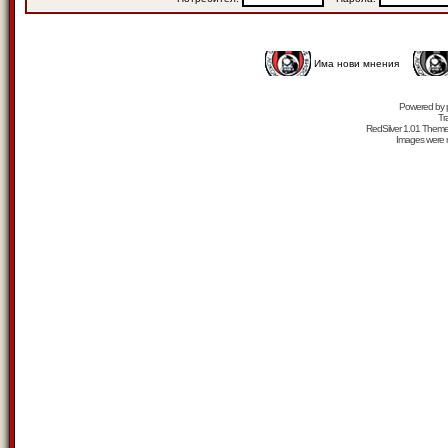
Има нови мнения
Powered by
Tr
RedSilver 1.01 Them
Images were