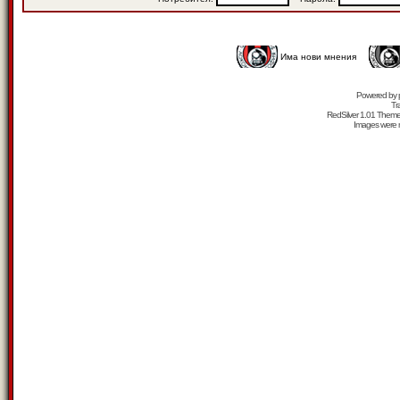
Има нови мнения
Powered by
Tr
RedSilver 1.01 Them
Images were