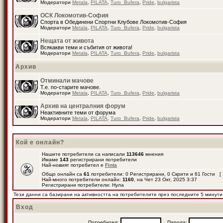
Модератори
Metala
,
PILATA
,
Turo_Bufera
,
Pride
,
bulgarista
ОСК Локомотив-София
Спорта в Обединени Спортни Клубове Локомотив-София
Модератори
Metala
,
PILATA
,
Turo_Bufera
,
Pride
,
bulgarista
Нещата от живота
Всякакви теми и събития от живота!
Модератори
Metala
,
PILATA
,
Turo_Bufera
,
Pride
,
bulgarista
Архив
Отминали мачове
Т.е. по-старите мачове.
Модератори
Metala
,
PILATA
,
Turo_Bufera
,
Pride
,
bulgarista
Архив на централния форум
Неактивните теми от форума
Модератори
Metala
,
PILATA
,
Turo_Bufera
,
Pride
,
bulgarista
Кой е онлайн?
Нашите потребители са написали
113646
мнения
Имаме
143
регистрирани потребители
Най-новият потребител е
Finta
Общо онлайн са
61
потребители: 0 Регистрирани, 0 Скрити и 61 Гости [
Най-много потребители онлайн:
1160
, на Чет 23 Окт, 2025 3:37
Регистрирани потребители: Нула
Тези данни са базирани на активността на потребителите през последните 5 минути
Вход
Потребител:
Парола: