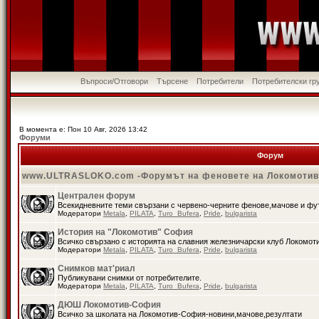
Въпроси/Отговори
Търсене
Потребители
Потребителски гр
В момента е: Пон 10 Авг, 2026 13:42
Форуми
Форум
www.ULTRASLOKO.com -Форумът на феновете на Локомоти
Централен форум
Всекидневните теми свързани с червено-черните фенове,мачове и ф
Модератори
Metala
,
PILATA
,
Turo_Bufera
,
Pride
,
bulgarista
История на "Локомотив" София
Всичко свързано с историята на славния железничарски клуб Локомот
Модератори
Metala
,
PILATA
,
Turo_Bufera
,
Pride
,
bulgarista
Снимков мат'риал
Публикувани снимки от потребителите.
Модератори
Metala
,
PILATA
,
Turo_Bufera
,
Pride
,
bulgarista
ДЮШ Локомотив-София
Всичко за школата на Локомотив-София-новини,мачове,резултати