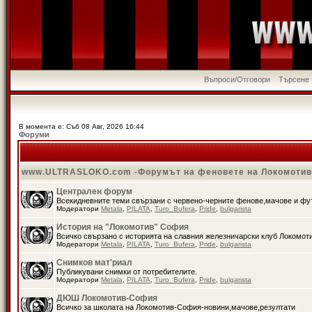
Въпроси/Отговори
Търсене
В момента е: Съб 08 Авг, 2026 16:44
Форуми
www.ULTRASLOKO.com -Форумът на феновете на Локомоти
Централен форум
Всекидневните теми свързани с червено-черните фенове,мачове и ф
Модератори
Metala
,
PILATA
,
Turo_Bufera
,
Pride
,
bulgarista
История на "Локомотив" София
Всичко свързано с историята на славния железничарски клуб Локомот
Модератори
Metala
,
PILATA
,
Turo_Bufera
,
Pride
,
bulgarista
Снимков мат'риал
Публикувани снимки от потребителите.
Модератори
Metala
,
PILATA
,
Turo_Bufera
,
Pride
,
bulgarista
ДЮШ Локомотив-София
Всичко за школата на Локомотив-София-новини,мачове,резултати