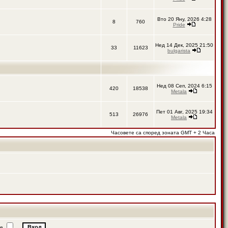
Вто 20 Яну, 2026 4:28
8
760
Pride
Нед 14 Дек, 2025 21:50
33
11623
bulgarista
Нед 08 Сеп, 2024 6:15
420
18538
Metala
Пет 01 Авг, 2025 19:34
513
26976
Metala
Часовете са според зоната GMT + 2 Часа
ие