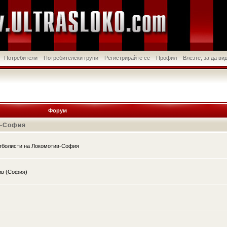
Потребители
Потребителски групи
Регистрирайте се
Профил
Влезте, за да в
Форум
в-София
утболисти на Локомотив-София
ив (София)