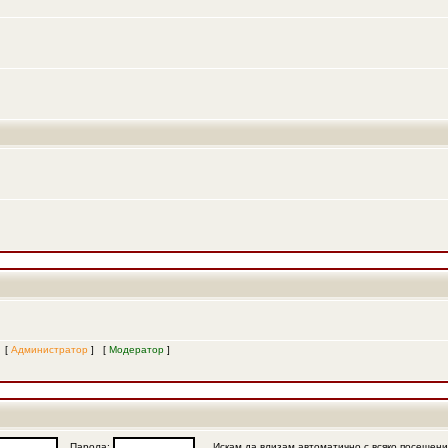
и [
Администратор
] [
Модератор
]
Парола:
Искам да влизам автоматично с всяко посещен