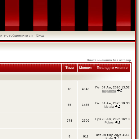
идите съобщенията си
Вход
Вижте мненията без отговор
Теми
Мнения
Последно мнение
Пет 07 Авг, 2026 13:52
18
4843
bulgarista
Пет 01 Авг, 2025 19:33
55
1455
Metala
Сря 20 Авг, 2025 16:13
578
2796
Fobos
Вто 20 Яну, 2026 4:31
9
911
Pride