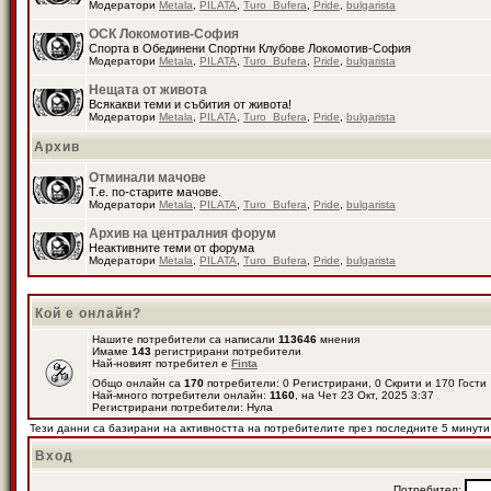
Модератори
Metala
,
PILATA
,
Turo_Bufera
,
Pride
,
bulgarista
ОСК Локомотив-София
Спорта в Обединени Спортни Клубове Локомотив-София
Модератори
Metala
,
PILATA
,
Turo_Bufera
,
Pride
,
bulgarista
Нещата от живота
Всякакви теми и събития от живота!
Модератори
Metala
,
PILATA
,
Turo_Bufera
,
Pride
,
bulgarista
Архив
Отминали мачове
Т.е. по-старите мачове.
Модератори
Metala
,
PILATA
,
Turo_Bufera
,
Pride
,
bulgarista
Архив на централния форум
Неактивните теми от форума
Модератори
Metala
,
PILATA
,
Turo_Bufera
,
Pride
,
bulgarista
Кой е онлайн?
Нашите потребители са написали
113646
мнения
Имаме
143
регистрирани потребители
Най-новият потребител е
Finta
Общо онлайн са
170
потребители: 0 Регистрирани, 0 Скрити и 170 Гост
Най-много потребители онлайн:
1160
, на Чет 23 Окт, 2025 3:37
Регистрирани потребители: Нула
Тези данни са базирани на активността на потребителите през последните 5 минути
Вход
Потребител: