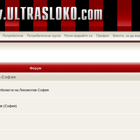
Потребители
Потребителски групи
Регистрирайте се
Профил
Влезте, за да в
Форум
в-София
утболисти на Локомотив-София
ив (София)