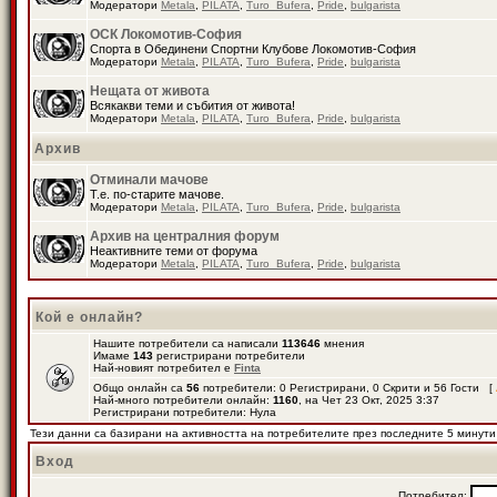
Модератори
Metala
,
PILATA
,
Turo_Bufera
,
Pride
,
bulgarista
ОСК Локомотив-София
Спорта в Обединени Спортни Клубове Локомотив-София
Модератори
Metala
,
PILATA
,
Turo_Bufera
,
Pride
,
bulgarista
Нещата от живота
Всякакви теми и събития от живота!
Модератори
Metala
,
PILATA
,
Turo_Bufera
,
Pride
,
bulgarista
Архив
Отминали мачове
Т.е. по-старите мачове.
Модератори
Metala
,
PILATA
,
Turo_Bufera
,
Pride
,
bulgarista
Архив на централния форум
Неактивните теми от форума
Модератори
Metala
,
PILATA
,
Turo_Bufera
,
Pride
,
bulgarista
Кой е онлайн?
Нашите потребители са написали
113646
мнения
Имаме
143
регистрирани потребители
Най-новият потребител е
Finta
Общо онлайн са
56
потребители: 0 Регистрирани, 0 Скрити и 56 Гости [
Най-много потребители онлайн:
1160
, на Чет 23 Окт, 2025 3:37
Регистрирани потребители: Нула
Тези данни са базирани на активността на потребителите през последните 5 минути
Вход
Потребител: