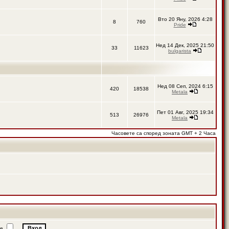
Вто 20 Яну, 2026 4:28
8
760
Pride
Нед 14 Дек, 2025 21:50
33
11623
bulgarista
Нед 08 Сеп, 2024 6:15
420
18538
Metala
Пет 01 Авг, 2025 19:34
513
26976
Metala
Часовете са според зоната GMT + 2 Часа
ие