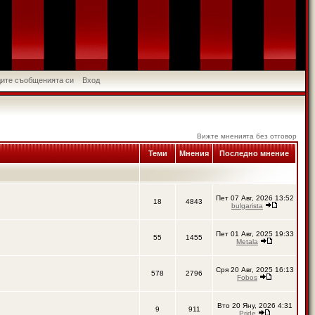
идите съобщенията си
Вход
Вижте мненията без отговор
Теми
Мнения
Последно мнение
Пет 07 Авг, 2026 13:52
18
4843
bulgarista
Пет 01 Авг, 2025 19:33
55
1455
Metala
Сря 20 Авг, 2025 16:13
578
2796
Fobos
Вто 20 Яну, 2026 4:31
9
911
Pride