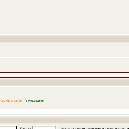
Администратор
] [
Модератор
]
Парола:
Искам да влизам автоматично с всяко посещен