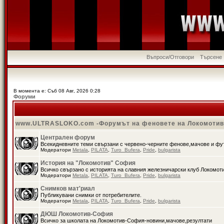
Въпроси/Отговори
Търсене
В момента е: Съб 08 Авг, 2026 0:28
Форуми
www.ULTRASLOKO.com -Форумът на феновете на Локомоти
Централен форум
Всекидневните теми свързани с червено-черните фенове,мачове и ф
Модератори
Metala
,
PILATA
,
Turo_Bufera
,
Pride
,
bulgarista
История на "Локомотив" София
Всичко свързано с историята на славния железничарски клуб Локомот
Модератори
Metala
,
PILATA
,
Turo_Bufera
,
Pride
,
bulgarista
Снимков мат'риал
Публикувани снимки от потребителите.
Модератори
Metala
,
PILATA
,
Turo_Bufera
,
Pride
,
bulgarista
ДЮШ Локомотив-София
Всичко за школата на Локомотив-София-новини,мачове,резултати