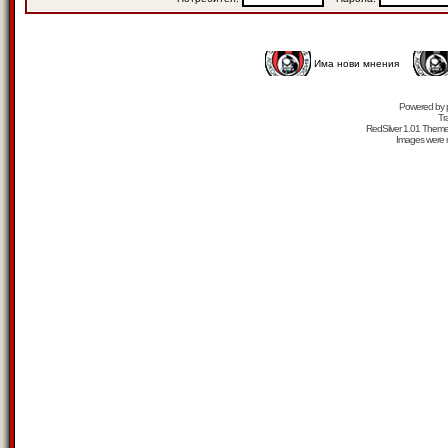
Има нови мнения
Powered by
Tr
RedSilver 1.01 Them
Images were