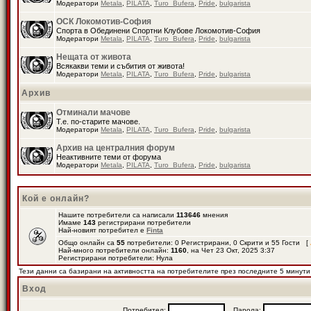
Модератори
Metala
,
PILATA
,
Turo_Bufera
,
Pride
,
bulgarista
ОСК Локомотив-София
Спорта в Обединени Спортни Клубове Локомотив-София
Модератори
Metala
,
PILATA
,
Turo_Bufera
,
Pride
,
bulgarista
Нещата от живота
Всякакви теми и събития от живота!
Модератори
Metala
,
PILATA
,
Turo_Bufera
,
Pride
,
bulgarista
Архив
Отминали мачове
Т.е. по-старите мачове.
Модератори
Metala
,
PILATA
,
Turo_Bufera
,
Pride
,
bulgarista
Архив на централния форум
Неактивните теми от форума
Модератори
Metala
,
PILATA
,
Turo_Bufera
,
Pride
,
bulgarista
Кой е онлайн?
Нашите потребители са написали
113646
мнения
Имаме
143
регистрирани потребители
Най-новият потребител е
Finta
Общо онлайн са
55
потребители: 0 Регистрирани, 0 Скрити и 55 Гости [
Най-много потребители онлайн:
1160
, на Чет 23 Окт, 2025 3:37
Регистрирани потребители: Нула
Тези данни са базирани на активността на потребителите през последните 5 минути
Вход
Потребител:
Парола: