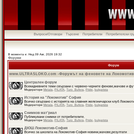
Въпроси/Отговори
Търсене
Потребители
Потребителски гр
В момента е: Нед 09 Авг, 2026 19:32
Форуми
Форум
www.ULTRASLOKO.com -Форумът на феновете на Локомоти
Централен форум
Всекидневните теми свързани с червено-черните фенове,мачове и ф
Модератори
Metala
,
PILATA
,
Turo_Bufera
,
Pride
,
bulgarista
История на "Локомотив" София
Всичко свързано с историята на славния железничарски клуб Локомот
Модератори
Metala
,
PILATA
,
Turo_Bufera
,
Pride
,
bulgarista
Снимков мат'риал
Публикувани снимки от потребителите.
Модератори
Metala
,
PILATA
,
Turo_Bufera
,
Pride
,
bulgarista
ДЮШ Локомотив-София
Всичко за школата на Локомотив-София-новини,мачове,резултати