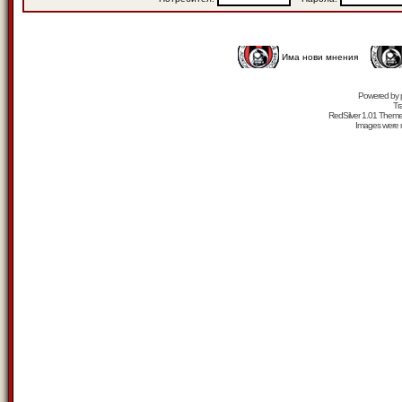
Има нови мнения
Powered by
Tr
RedSilver 1.01 Them
Images were