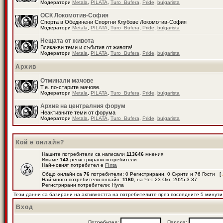
Модератори
Metala
,
PILATA
,
Turo_Bufera
,
Pride
,
bulgarista
ОСК Локомотив-София
Спорта в Обединени Спортни Клубове Локомотив-София
Модератори
Metala
,
PILATA
,
Turo_Bufera
,
Pride
,
bulgarista
Нещата от живота
Всякакви теми и събития от живота!
Модератори
Metala
,
PILATA
,
Turo_Bufera
,
Pride
,
bulgarista
Архив
Отминали мачове
Т.е. по-старите мачове.
Модератори
Metala
,
PILATA
,
Turo_Bufera
,
Pride
,
bulgarista
Архив на централния форум
Неактивните теми от форума
Модератори
Metala
,
PILATA
,
Turo_Bufera
,
Pride
,
bulgarista
Кой е онлайн?
Нашите потребители са написали
113646
мнения
Имаме
143
регистрирани потребители
Най-новият потребител е
Finta
Общо онлайн са
76
потребители: 0 Регистрирани, 0 Скрити и 76 Гости [
Най-много потребители онлайн:
1160
, на Чет 23 Окт, 2025 3:37
Регистрирани потребители: Нула
Тези данни са базирани на активността на потребителите през последните 5 минути
Вход
Потребител:
Парола: