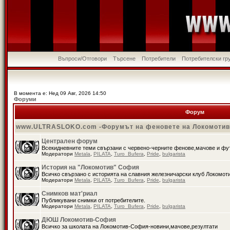
Въпроси/Отговори
Търсене
Потребители
Потребителски гр
В момента е: Нед 09 Авг, 2026 14:50
Форуми
Форум
www.ULTRASLOKO.com -Форумът на феновете на Локомоти
Централен форум
Всекидневните теми свързани с червено-черните фенове,мачове и ф
Модератори
Metala
,
PILATA
,
Turo_Bufera
,
Pride
,
bulgarista
История на "Локомотив" София
Всичко свързано с историята на славния железничарски клуб Локомот
Модератори
Metala
,
PILATA
,
Turo_Bufera
,
Pride
,
bulgarista
Снимков мат'риал
Публикувани снимки от потребителите.
Модератори
Metala
,
PILATA
,
Turo_Bufera
,
Pride
,
bulgarista
ДЮШ Локомотив-София
Всичко за школата на Локомотив-София-новини,мачове,резултати