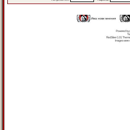
Има нови мнения
Powered by
Tr
RedSilver 1.01 Them
Images were