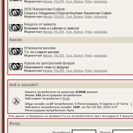
Модератори
Metala
,
PILATA
,
Turo_Bufera
,
Pride
,
bulgarista
ОСК Локомотив-София
Спорта в Обединени Спортни Клубове Локомотив-София
Модератори
Metala
,
PILATA
,
Turo_Bufera
,
Pride
,
bulgarista
Нещата от живота
Всякакви теми и събития от живота!
Модератори
Metala
,
PILATA
,
Turo_Bufera
,
Pride
,
bulgarista
Архив
Отминали мачове
Т.е. по-старите мачове.
Модератори
Metala
,
PILATA
,
Turo_Bufera
,
Pride
,
bulgarista
Архив на централния форум
Неактивните теми от форума
Модератори
Metala
,
PILATA
,
Turo_Bufera
,
Pride
,
bulgarista
Кой е онлайн?
Нашите потребители са написали
113646
мнения
Имаме
143
регистрирани потребители
Най-новият потребител е
Finta
Общо онлайн са
47
потребители: 0 Регистрирани, 0 Скрити и 47 Гости [
Най-много потребители онлайн:
1160
, на Чет 23 Окт, 2025 3:37
Регистрирани потребители: Нула
Тези данни са базирани на активността на потребителите през последните 5 минути
Вход
Потребител:
Парола: