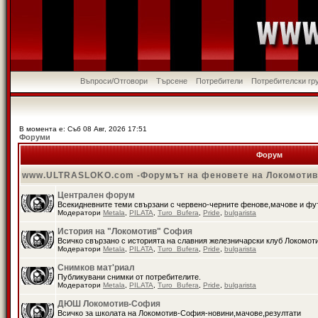
Въпроси/Отговори
Търсене
Потребители
Потребителски гр
В момента е: Съб 08 Авг, 2026 17:51
Форуми
Форум
www.ULTRASLOKO.com -Форумът на феновете на Локомоти
Централен форум
Всекидневните теми свързани с червено-черните фенове,мачове и ф
Модератори
Metala
,
PILATA
,
Turo_Bufera
,
Pride
,
bulgarista
История на "Локомотив" София
Всичко свързано с историята на славния железничарски клуб Локомот
Модератори
Metala
,
PILATA
,
Turo_Bufera
,
Pride
,
bulgarista
Снимков мат'риал
Публикувани снимки от потребителите.
Модератори
Metala
,
PILATA
,
Turo_Bufera
,
Pride
,
bulgarista
ДЮШ Локомотив-София
Всичко за школата на Локомотив-София-новини,мачове,резултати