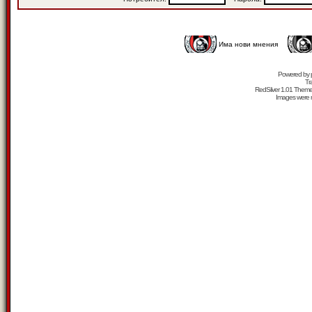
Има нови мнения
Powered by
Tr
RedSilver 1.01 Them
Images were