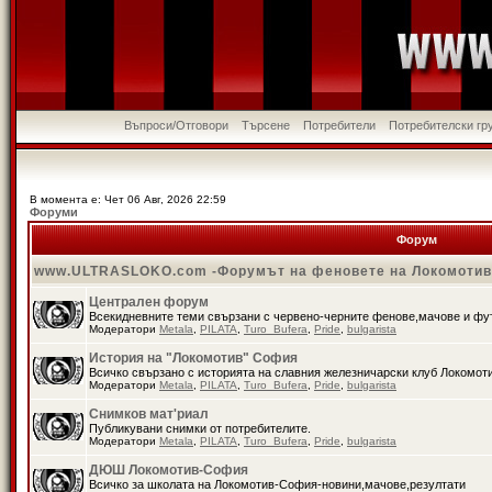
Въпроси/Отговори
Търсене
Потребители
Потребителски гр
В момента е: Чет 06 Авг, 2026 22:59
Форуми
Форум
www.ULTRASLOKO.com -Форумът на феновете на Локомоти
Централен форум
Всекидневните теми свързани с червено-черните фенове,мачове и ф
Модератори
Metala
,
PILATA
,
Turo_Bufera
,
Pride
,
bulgarista
История на "Локомотив" София
Всичко свързано с историята на славния железничарски клуб Локомот
Модератори
Metala
,
PILATA
,
Turo_Bufera
,
Pride
,
bulgarista
Снимков мат'риал
Публикувани снимки от потребителите.
Модератори
Metala
,
PILATA
,
Turo_Bufera
,
Pride
,
bulgarista
ДЮШ Локомотив-София
Всичко за школата на Локомотив-София-новини,мачове,резултати