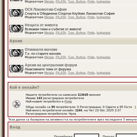
Модератори
Metala
,
PILATA
,
Turo_Bufera
,
Pride
,
bulgarista
ОСК Локомотив-София
Спорта в Обединени Спортни Клубове Локомотив-София
Модератори
Metala
,
PILATA
,
Turo_Bufera
,
Pride
,
bulgarista
Нещата от живота
Всякакви теми и събития от живота!
Модератори
Metala
,
PILATA
,
Turo_Bufera
,
Pride
,
bulgarista
Архив
Отминали мачове
Т.е. по-старите мачове.
Модератори
Metala
,
PILATA
,
Turo_Bufera
,
Pride
,
bulgarista
Архив на централния форум
Неактивните теми от форума
Модератори
Metala
,
PILATA
,
Turo_Bufera
,
Pride
,
bulgarista
Кой е онлайн?
Нашите потребители са написали
113645
мнения
Имаме
143
регистрирани потребители
Най-новият потребител е
Finta
Общо онлайн са
95
потребители: 0 Регистрирани, 0 Скрити и 95 Гости [
Най-много потребители онлайн:
1160
, на Чет 23 Окт, 2025 3:37
Регистрирани потребители: Нула
Тези данни са базирани на активността на потребителите през последните 5 минути
Вход
Потребител:
Парола: