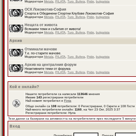
Модератори
Metala
,
PILATA
,
Turo_Bufera
,
Pride
,
bulgarista
ОСК Локомотив-София
Спорта в Обединени Спортни Клубове Локомотив-София
Модератори
Metala
,
PILATA
,
Turo_Bufera
,
Pride
,
bulgarista
Нещата от живота
Всякакви теми и събития от живота!
Модератори
Metala
,
PILATA
,
Turo_Bufera
,
Pride
,
bulgarista
Архив
Отминали мачове
Т.е. по-старите мачове.
Модератори
Metala
,
PILATA
,
Turo_Bufera
,
Pride
,
bulgarista
Архив на централния форум
Неактивните теми от форума
Модератори
Metala
,
PILATA
,
Turo_Bufera
,
Pride
,
bulgarista
Кой е онлайн?
Нашите потребители са написали
113646
мнения
Имаме
143
регистрирани потребители
Най-новият потребител е
Finta
Общо онлайн са
108
потребители: 0 Регистрирани, 0 Скрити и 108 Гост
Най-много потребители онлайн:
1160
, на Чет 23 Окт, 2025 3:37
Регистрирани потребители: Нула
Тези данни са базирани на активността на потребителите през последните 5 минути
Вход
Потребител:
Парола: