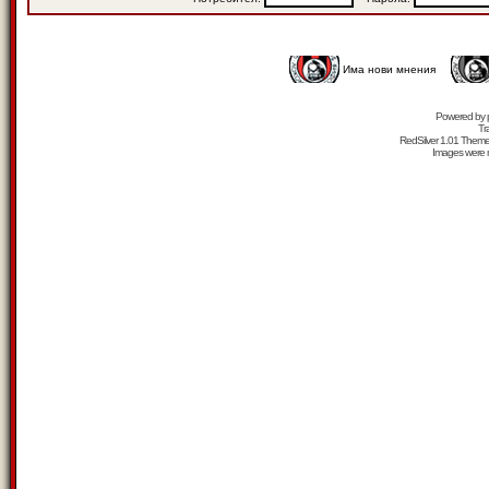
Има нови мнения
Powered by
Tr
RedSilver 1.01 Them
Images were