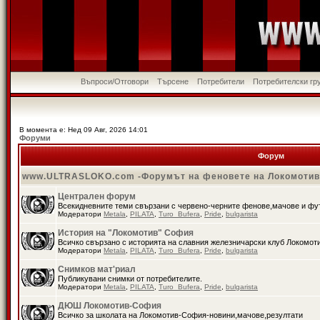
Въпроси/Отговори
Търсене
Потребители
Потребителски гр
В момента е: Нед 09 Авг, 2026 14:01
Форуми
Форум
www.ULTRASLOKO.com -Форумът на феновете на Локомоти
Централен форум
Всекидневните теми свързани с червено-черните фенове,мачове и ф
Модератори
Metala
,
PILATA
,
Turo_Bufera
,
Pride
,
bulgarista
История на "Локомотив" София
Всичко свързано с историята на славния железничарски клуб Локомот
Модератори
Metala
,
PILATA
,
Turo_Bufera
,
Pride
,
bulgarista
Снимков мат'риал
Публикувани снимки от потребителите.
Модератори
Metala
,
PILATA
,
Turo_Bufera
,
Pride
,
bulgarista
ДЮШ Локомотив-София
Всичко за школата на Локомотив-София-новини,мачове,резултати