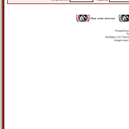
Има нови мнения
Powered by
Tr
RedSilver 1.01 Them
Images were