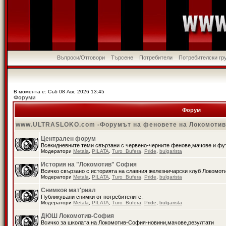
Въпроси/Отговори
Търсене
Потребители
Потребителски гр
В момента е: Съб 08 Авг, 2026 13:45
Форуми
Форум
www.ULTRASLOKO.com -Форумът на феновете на Локомоти
Централен форум
Всекидневните теми свързани с червено-черните фенове,мачове и ф
Модератори
Metala
,
PILATA
,
Turo_Bufera
,
Pride
,
bulgarista
История на "Локомотив" София
Всичко свързано с историята на славния железничарски клуб Локомот
Модератори
Metala
,
PILATA
,
Turo_Bufera
,
Pride
,
bulgarista
Снимков мат'риал
Публикувани снимки от потребителите.
Модератори
Metala
,
PILATA
,
Turo_Bufera
,
Pride
,
bulgarista
ДЮШ Локомотив-София
Всичко за школата на Локомотив-София-новини,мачове,резултати