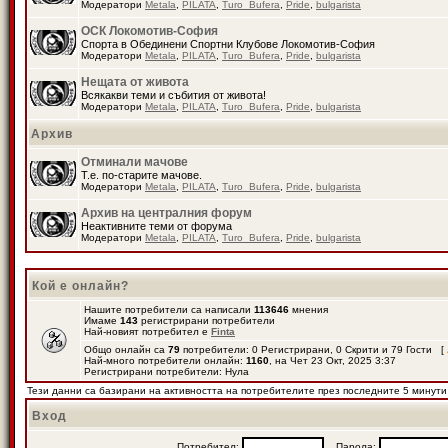
Модератори
Metala
,
PILATA
,
Turo_Bufera
,
Pride
,
bulgarista
ОСК Локомотив-София
Спорта в Обединени Спортни Клубове Локомотив-София
Модератори
Metala
,
PILATA
,
Turo_Bufera
,
Pride
,
bulgarista
Нещата от живота
Всякакви теми и събития от живота!
Модератори
Metala
,
PILATA
,
Turo_Bufera
,
Pride
,
bulgarista
Архив
Отминали мачове
Т.е. по-старите мачове.
Модератори
Metala
,
PILATA
,
Turo_Bufera
,
Pride
,
bulgarista
Архив на централния форум
Неактивните теми от форума
Модератори
Metala
,
PILATA
,
Turo_Bufera
,
Pride
,
bulgarista
Кой е онлайн?
Нашите потребители са написали
113646
мнения
Имаме
143
регистрирани потребители
Най-новият потребител е
Finta
Общо онлайн са
79
потребители: 0 Регистрирани, 0 Скрити и 79 Гости [
Най-много потребители онлайн:
1160
, на Чет 23 Окт, 2025 3:37
Регистрирани потребители: Нула
Тези данни са базирани на активността на потребителите през последните 5 минути
Вход
Потребител:
Парола: