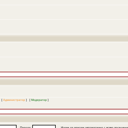
и [
Администратор
] [
Модератор
]
Парола:
Искам да влизам автоматично с всяко посещен