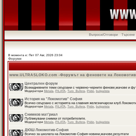
Въпроси/Отговори
Търсене
В момента е: Пет 07 Авг, 2026 23:04
Форуми
www.ULTRASLOKO.com -Форумът на феновете на Локомоти
Централен форум
Всекидневните теми свързани с червено-черните фенове,мачове и ф
Модератори
Metala
,
PILATA
,
Turo_Bufera
,
Pride
,
bulgarista
История на "Локомотив" София
Всичко свързано с историята на славния железничарски клуб Локомот
Модератори
Metala
,
PILATA
,
Turo_Bufera
,
Pride
,
bulgarista
Снимков мат'риал
Публикувани снимки от потребителите.
Модератори
Metala
,
PILATA
,
Turo_Bufera
,
Pride
,
bulgarista
ДЮШ Локомотив-София
Всичко за школата на Локомотив-София-новини,мачове,резултати