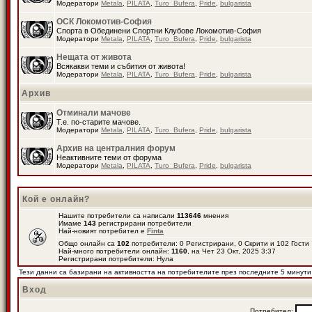
Модератори
Metala
,
PILATA
,
Turo_Bufera
,
Pride
,
bulgarista
ОСК Локомотив-София
Спорта в Обединени Спортни Клубове Локомотив-София
Модератори
Metala
,
PILATA
,
Turo_Bufera
,
Pride
,
bulgarista
Нещата от живота
Всякакви теми и събития от живота!
Модератори
Metala
,
PILATA
,
Turo_Bufera
,
Pride
,
bulgarista
Архив
Отминали мачове
Т.е. по-старите мачове.
Модератори
Metala
,
PILATA
,
Turo_Bufera
,
Pride
,
bulgarista
Архив на централния форум
Неактивните теми от форума
Модератори
Metala
,
PILATA
,
Turo_Bufera
,
Pride
,
bulgarista
Кой е онлайн?
Нашите потребители са написали
113646
мнения
Имаме
143
регистрирани потребители
Най-новият потребител е
Finta
Общо онлайн са
102
потребители: 0 Регистрирани, 0 Скрити и 102 Гост
Най-много потребители онлайн:
1160
, на Чет 23 Окт, 2025 3:37
Регистрирани потребители: Нула
Тези данни са базирани на активността на потребителите през последните 5 минути
Вход
Потребител: