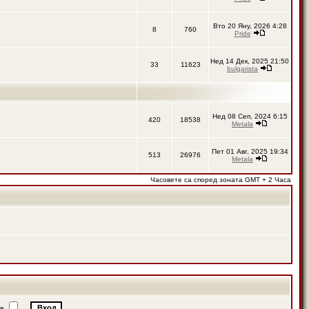
Вто 20 Яну, 2026 4:28
8
760
Pride
Нед 14 Дек, 2025 21:50
33
11623
bulgarista
Нед 08 Сеп, 2024 6:15
420
18538
Metala
Пет 01 Авг, 2025 19:34
513
26976
Metala
Часовете са според зоната GMT + 2 Часа
ие