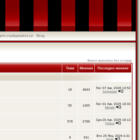
идите съобщенията си
Вход
Вижте мненията без отговор
Теми
Мнения
Последно мнение
Пет 07 Авг, 2026 13:52
18
4843
bulgarista
Пет 01 Авг, 2025 19:33
55
1455
Metala
Сря 20 Авг, 2025 16:13
578
2796
Fobos
Вто 20 Яну, 2026 4:31
9
911
Pride