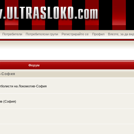
Потребители
Потребителски групи
Регистрирайте се
Профил
Влезте, за да в
Форум
в-София
утболисти на Локомотив-София
ив (София)