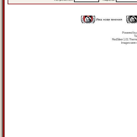
Има нови мнения
Powered by
Tr
RedSilver 1.01 Them
Images were