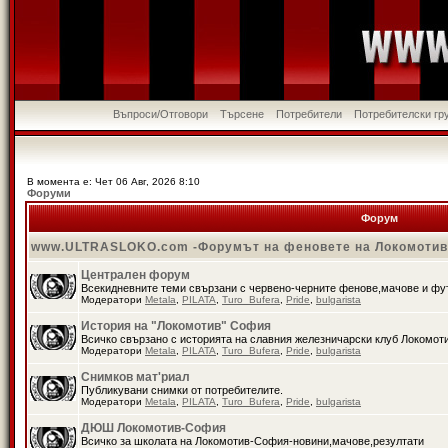
Въпроси/Отговори
Търсене
Потребители
Потребителски гр
В момента е: Чет 06 Авг, 2026 8:10
Форуми
Форум
www.ULTRASLOKO.com -Форумът на феновете на Локомоти
Централен форум
Всекидневните теми свързани с червено-черните фенове,мачове и ф
Модератори
Metala
,
PILATA
,
Turo_Bufera
,
Pride
,
bulgarista
История на "Локомотив" София
Всичко свързано с историята на славния железничарски клуб Локомот
Модератори
Metala
,
PILATA
,
Turo_Bufera
,
Pride
,
bulgarista
Снимков мат'риал
Публикувани снимки от потребителите.
Модератори
Metala
,
PILATA
,
Turo_Bufera
,
Pride
,
bulgarista
ДЮШ Локомотив-София
Всичко за школата на Локомотив-София-новини,мачове,резултати