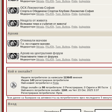
Модератори
Metala
,
PILATA
,
Turo_Bufera
,
Pride
,
bulgarista
ОСК Локомотив-София
Спорта в Обединени Спортни Клубове Локомотив-София
Модератори
Metala
,
PILATA
,
Turo_Bufera
,
Pride
,
bulgarista
Нещата от живота
Всякакви теми и събития от живота!
Модератори
Metala
,
PILATA
,
Turo_Bufera
,
Pride
,
bulgarista
Архив
Отминали мачове
Т.е. по-старите мачове.
Модератори
Metala
,
PILATA
,
Turo_Bufera
,
Pride
,
bulgarista
Архив на централния форум
Неактивните теми от форума
Модератори
Metala
,
PILATA
,
Turo_Bufera
,
Pride
,
bulgarista
Кой е онлайн?
Нашите потребители са написали
113645
мнения
Имаме
143
регистрирани потребители
Най-новият потребител е
Finta
Общо онлайн са
98
потребители: 0 Регистрирани, 0 Скрити и 98 Гости [
Най-много потребители онлайн:
1160
, на Чет 23 Окт, 2025 3:37
Регистрирани потребители: Нула
Тези данни са базирани на активността на потребителите през последните 5 минути
Вход
Потребител:
Парола: