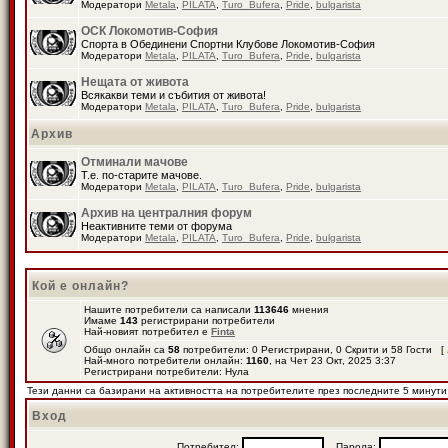
Модератори
Metala
,
PILATA
,
Turo_Bufera
,
Pride
,
bulgarista
ОСК Локомотив-София
Спорта в Обединени Спортни Клубове Локомотив-София
Модератори
Metala
,
PILATA
,
Turo_Bufera
,
Pride
,
bulgarista
Нещата от живота
Всякакви теми и събития от живота!
Модератори
Metala
,
PILATA
,
Turo_Bufera
,
Pride
,
bulgarista
Архив
Отминали мачове
Т.е. по-старите мачове.
Модератори
Metala
,
PILATA
,
Turo_Bufera
,
Pride
,
bulgarista
Архив на централния форум
Неактивните теми от форума
Модератори
Metala
,
PILATA
,
Turo_Bufera
,
Pride
,
bulgarista
Кой е онлайн?
Нашите потребители са написали
113646
мнения
Имаме
143
регистрирани потребители
Най-новият потребител е
Finta
Общо онлайн са
58
потребители: 0 Регистрирани, 0 Скрити и 58 Гости [
Най-много потребители онлайн:
1160
, на Чет 23 Окт, 2025 3:37
Регистрирани потребители: Нула
Тези данни са базирани на активността на потребителите през последните 5 минути
Вход
Потребител:
Парола: