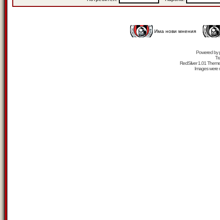
Има нови мнения
Powered by
Tr
RedSilver 1.01 Them
Images were