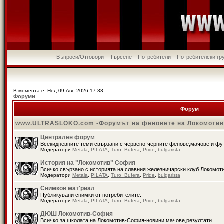
Въпроси/Отговори
Търсене
Потребители
Потребителски гр
В момента е: Нед 09 Авг, 2026 17:33
Форуми
Форум
www.ULTRASLOKO.com -Форумът на феновете на Локомоти
Централен форум
Всекидневните теми свързани с червено-черните фенове,мачове и ф
Модератори
Metala
,
PILATA
,
Turo_Bufera
,
Pride
,
bulgarista
История на "Локомотив" София
Всичко свързано с историята на славния железничарски клуб Локомот
Модератори
Metala
,
PILATA
,
Turo_Bufera
,
Pride
,
bulgarista
Снимков мат'риал
Публикувани снимки от потребителите.
Модератори
Metala
,
PILATA
,
Turo_Bufera
,
Pride
,
bulgarista
ДЮШ Локомотив-София
Всичко за школата на Локомотив-София-новини,мачове,резултати