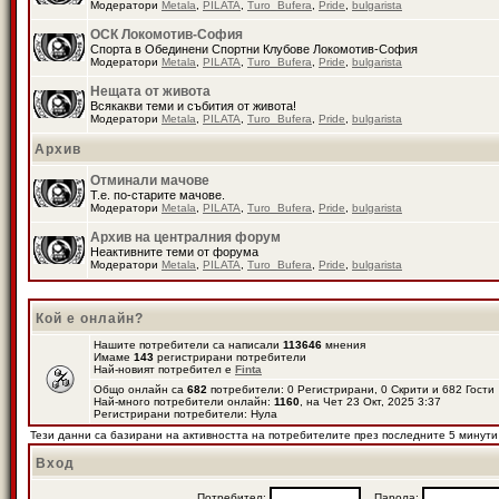
Модератори
Metala
,
PILATA
,
Turo_Bufera
,
Pride
,
bulgarista
ОСК Локомотив-София
Спорта в Обединени Спортни Клубове Локомотив-София
Модератори
Metala
,
PILATA
,
Turo_Bufera
,
Pride
,
bulgarista
Нещата от живота
Всякакви теми и събития от живота!
Модератори
Metala
,
PILATA
,
Turo_Bufera
,
Pride
,
bulgarista
Архив
Отминали мачове
Т.е. по-старите мачове.
Модератори
Metala
,
PILATA
,
Turo_Bufera
,
Pride
,
bulgarista
Архив на централния форум
Неактивните теми от форума
Модератори
Metala
,
PILATA
,
Turo_Bufera
,
Pride
,
bulgarista
Кой е онлайн?
Нашите потребители са написали
113646
мнения
Имаме
143
регистрирани потребители
Най-новият потребител е
Finta
Общо онлайн са
682
потребители: 0 Регистрирани, 0 Скрити и 682 Гост
Най-много потребители онлайн:
1160
, на Чет 23 Окт, 2025 3:37
Регистрирани потребители: Нула
Тези данни са базирани на активността на потребителите през последните 5 минути
Вход
Потребител:
Парола: