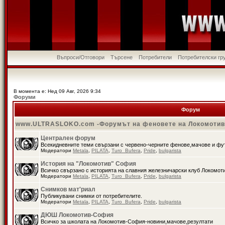
Въпроси/Отговори
Търсене
Потребители
Потребителски гр
В момента е: Нед 09 Авг, 2026 9:34
Форуми
Форум
www.ULTRASLOKO.com -Форумът на феновете на Локомоти
Централен форум
Всекидневните теми свързани с червено-черните фенове,мачове и ф
Модератори
Metala
,
PILATA
,
Turo_Bufera
,
Pride
,
bulgarista
История на "Локомотив" София
Всичко свързано с историята на славния железничарски клуб Локомот
Модератори
Metala
,
PILATA
,
Turo_Bufera
,
Pride
,
bulgarista
Снимков мат'риал
Публикувани снимки от потребителите.
Модератори
Metala
,
PILATA
,
Turo_Bufera
,
Pride
,
bulgarista
ДЮШ Локомотив-София
Всичко за школата на Локомотив-София-новини,мачове,резултати