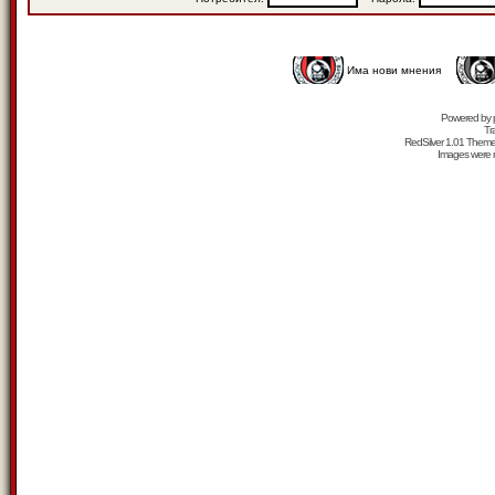
Има нови мнения
Powered by
Tr
RedSilver 1.01 Them
Images were