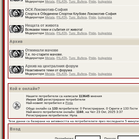
Модератори
Metala
,
PILATA
,
Turo_Bufera
,
Pride
,
bulgarista
ОСК Локомотив-София
Спорта в Обединени Спортни Клубове Локомотив-София
Модератори
Metala
,
PILATA
,
Turo_Bufera
,
Pride
,
bulgarista
Нещата от живота
Всякакви теми и събития от живота!
Модератори
Metala
,
PILATA
,
Turo_Bufera
,
Pride
,
bulgarista
Архив
Отминали мачове
Т.е. по-старите мачове.
Модератори
Metala
,
PILATA
,
Turo_Bufera
,
Pride
,
bulgarista
Архив на централния форум
Неактивните теми от форума
Модератори
Metala
,
PILATA
,
Turo_Bufera
,
Pride
,
bulgarista
Кой е онлайн?
Нашите потребители са написали
113645
мнения
Имаме
143
регистрирани потребители
Най-новият потребител е
Finta
Общо онлайн са
133
потребители: 0 Регистрирани, 0 Скрити и 133 Гост
Най-много потребители онлайн:
1160
, на Чет 23 Окт, 2025 3:37
Регистрирани потребители: Нула
Тези данни са базирани на активността на потребителите през последните 5 минути
Вход
Потребител:
Парола: