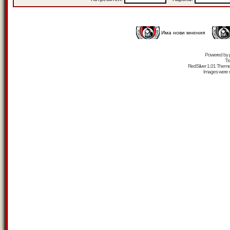
Има нови мнения
Powered by
Tr
RedSilver 1.01 Them
Images were