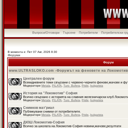
Въпроси/Отговори
Търсене
Потребители
Потребителски гр
В момента е: Пет 07 Авг, 2026 8:30
Форуми
Форум
www.ULTRASLOKO.com -Форумът на феновете на Локомоти
Централен форум
Всекидневните теми свързани с червено-черните фенове,мачове и ф
Модератори
Metala
,
PILATA
,
Turo_Bufera
,
Pride
,
bulgarista
История на "Локомотив" София
Всичко свързано с историята на славния железничарски клуб Локомот
Модератори
Metala
,
PILATA
,
Turo_Bufera
,
Pride
,
bulgarista
Снимков мат'риал
Публикувани снимки от потребителите.
Модератори
Metala
,
PILATA
,
Turo_Bufera
,
Pride
,
bulgarista
ДЮШ Локомотив-София
Всичко за школата на Локомотив-София-новини,мачове,резултати