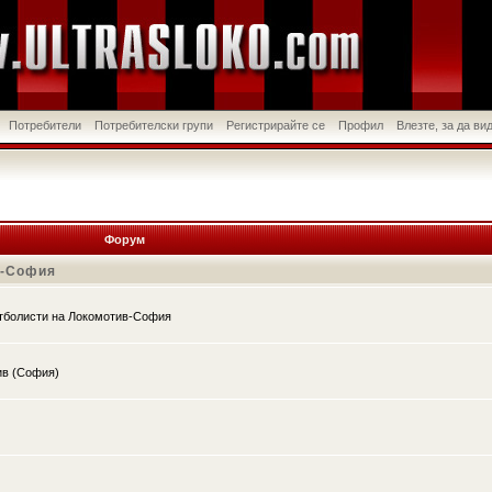
Потребители
Потребителски групи
Регистрирайте се
Профил
Влезте, за да в
Форум
в-София
утболисти на Локомотив-София
ив (София)