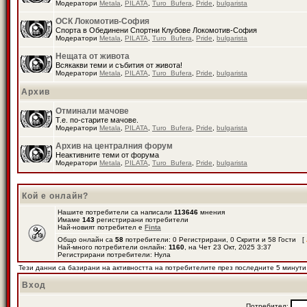
Модератори
Metala
,
PILATA
,
Turo_Bufera
,
Pride
,
bulgarista
ОСК Локомотив-София
Спорта в Обединени Спортни Клубове Локомотив-София
Модератори
Metala
,
PILATA
,
Turo_Bufera
,
Pride
,
bulgarista
Нещата от живота
Всякакви теми и събития от живота!
Модератори
Metala
,
PILATA
,
Turo_Bufera
,
Pride
,
bulgarista
Архив
Отминали мачове
Т.е. по-старите мачове.
Модератори
Metala
,
PILATA
,
Turo_Bufera
,
Pride
,
bulgarista
Архив на централния форум
Неактивните теми от форума
Модератори
Metala
,
PILATA
,
Turo_Bufera
,
Pride
,
bulgarista
Кой е онлайн?
Нашите потребители са написали
113646
мнения
Имаме
143
регистрирани потребители
Най-новият потребител е
Finta
Общо онлайн са
58
потребители: 0 Регистрирани, 0 Скрити и 58 Гости [
Най-много потребители онлайн:
1160
, на Чет 23 Окт, 2025 3:37
Регистрирани потребители: Нула
Тези данни са базирани на активността на потребителите през последните 5 минути
Вход
Потребител: