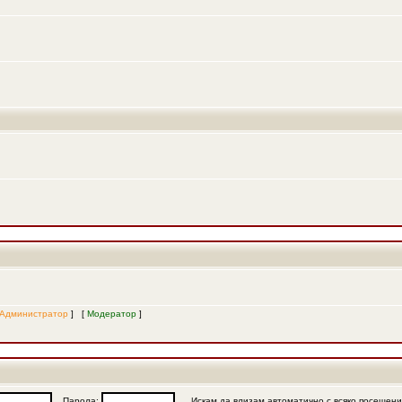
Администратор
] [
Модератор
]
Парола:
Искам да влизам автоматично с всяко посещен