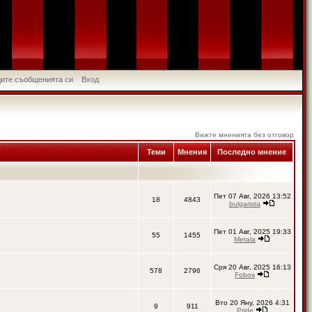
идите съобщенията си
Вход
Вижте мненията без отговор
Теми
Мнения
Последно мнение
Пет 07 Авг, 2026 13:52
18
4843
bulgarista
Пет 01 Авг, 2025 19:33
55
1455
Metala
Сря 20 Авг, 2025 16:13
578
2796
Fobos
Вто 20 Яну, 2026 4:31
9
911
Pride