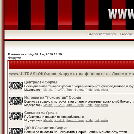
Въпроси/Отговори
Търсене
В момента е: Нед 09 Авг, 2026 13:39
Форуми
www.ULTRASLOKO.com -Форумът на феновете на Локомоти
Централен форум
Всекидневните теми свързани с червено-черните фенове,мачове и ф
Модератори
Metala
,
PILATA
,
Turo_Bufera
,
Pride
,
bulgarista
История на "Локомотив" София
Всичко свързано с историята на славния железничарски клуб Локомот
Модератори
Metala
,
PILATA
,
Turo_Bufera
,
Pride
,
bulgarista
Снимков мат'риал
Публикувани снимки от потребителите.
Модератори
Metala
,
PILATA
,
Turo_Bufera
,
Pride
,
bulgarista
ДЮШ Локомотив-София
Всичко за школата на Локомотив-София-новини,мачове,резултати