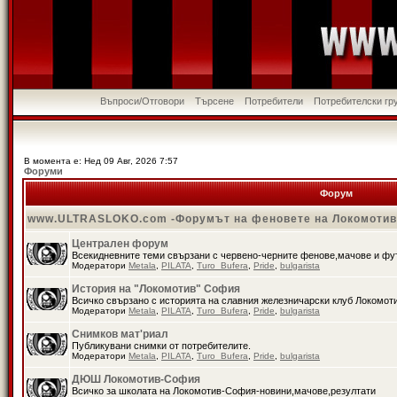
Въпроси/Отговори
Търсене
Потребители
Потребителски гр
В момента е: Нед 09 Авг, 2026 7:57
Форуми
Форум
www.ULTRASLOKO.com -Форумът на феновете на Локомоти
Централен форум
Всекидневните теми свързани с червено-черните фенове,мачове и ф
Модератори
Metala
,
PILATA
,
Turo_Bufera
,
Pride
,
bulgarista
История на "Локомотив" София
Всичко свързано с историята на славния железничарски клуб Локомот
Модератори
Metala
,
PILATA
,
Turo_Bufera
,
Pride
,
bulgarista
Снимков мат'риал
Публикувани снимки от потребителите.
Модератори
Metala
,
PILATA
,
Turo_Bufera
,
Pride
,
bulgarista
ДЮШ Локомотив-София
Всичко за школата на Локомотив-София-новини,мачове,резултати