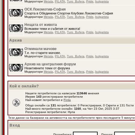
Модератори
Metala
,
PILATA
,
Turo_Bufera
,
Pride
,
bulgarista
ОСК Локомотив-София
Спорта в Обединени Спортни Клубове Локомотив-София
Модератори
Metala
,
PILATA
,
Turo_Bufera
,
Pride
,
bulgarista
Нещата от живота
Всякакви теми и събития от живота!
Модератори
Metala
,
PILATA
,
Turo_Bufera
,
Pride
,
bulgarista
Архив
Отминали мачове
Т.е. по-старите мачове.
Модератори
Metala
,
PILATA
,
Turo_Bufera
,
Pride
,
bulgarista
Архив на централния форум
Неактивните теми от форума
Модератори
Metala
,
PILATA
,
Turo_Bufera
,
Pride
,
bulgarista
Кой е онлайн?
Нашите потребители са написали
113646
мнения
Имаме
143
регистрирани потребители
Най-новият потребител е
Finta
Общо онлайн са
131
потребители: 0 Регистрирани, 0 Скрити и 131 Гост
Най-много потребители онлайн:
1160
, на Чет 23 Окт, 2025 3:37
Регистрирани потребители: Нула
Тези данни са базирани на активността на потребителите през последните 5 минути
Вход
Потребител:
Парола: