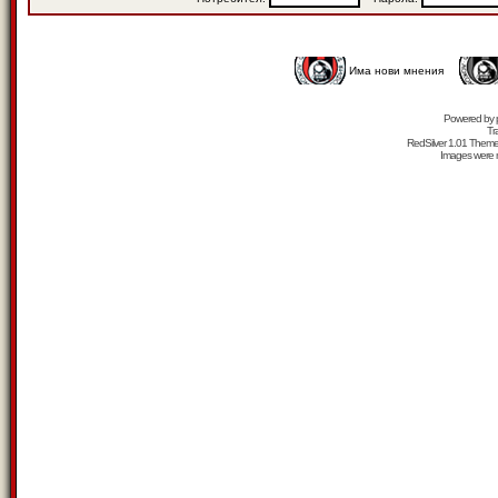
Има нови мнения
Powered by
Tr
RedSilver 1.01 Them
Images were