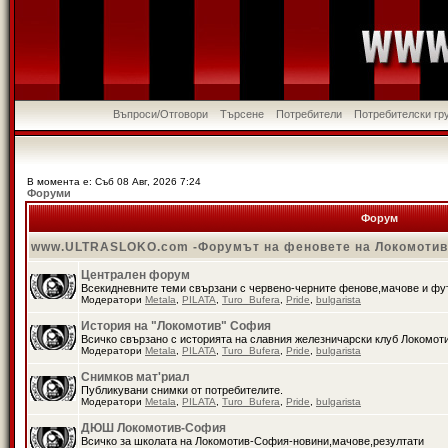
Въпроси/Отговори
Търсене
Потребители
Потребителски гр
В момента е: Съб 08 Авг, 2026 7:24
Форуми
Форум
www.ULTRASLOKO.com -Форумът на феновете на Локомоти
Централен форум
Всекидневните теми свързани с червено-черните фенове,мачове и ф
Модератори
Metala
,
PILATA
,
Turo_Bufera
,
Pride
,
bulgarista
История на "Локомотив" София
Всичко свързано с историята на славния железничарски клуб Локомот
Модератори
Metala
,
PILATA
,
Turo_Bufera
,
Pride
,
bulgarista
Снимков мат'риал
Публикувани снимки от потребителите.
Модератори
Metala
,
PILATA
,
Turo_Bufera
,
Pride
,
bulgarista
ДЮШ Локомотив-София
Всичко за школата на Локомотив-София-новини,мачове,резултати