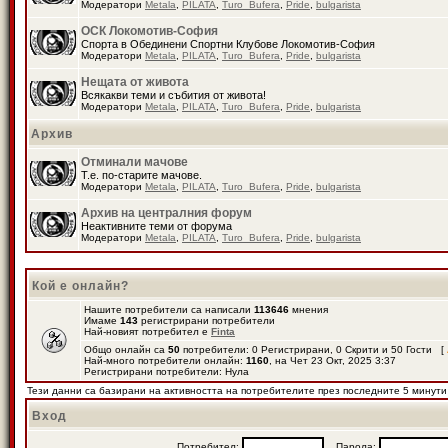
Модератори
Metala
,
PILATA
,
Turo_Bufera
,
Pride
,
bulgarista
ОСК Локомотив-София
Спорта в Обединени Спортни Клубове Локомотив-София
Модератори
Metala
,
PILATA
,
Turo_Bufera
,
Pride
,
bulgarista
Нещата от живота
Всякакви теми и събития от живота!
Модератори
Metala
,
PILATA
,
Turo_Bufera
,
Pride
,
bulgarista
Архив
Отминали мачове
Т.е. по-старите мачове.
Модератори
Metala
,
PILATA
,
Turo_Bufera
,
Pride
,
bulgarista
Архив на централния форум
Неактивните теми от форума
Модератори
Metala
,
PILATA
,
Turo_Bufera
,
Pride
,
bulgarista
Кой е онлайн?
Нашите потребители са написали
113646
мнения
Имаме
143
регистрирани потребители
Най-новият потребител е
Finta
Общо онлайн са
50
потребители: 0 Регистрирани, 0 Скрити и 50 Гости [
Най-много потребители онлайн:
1160
, на Чет 23 Окт, 2025 3:37
Регистрирани потребители: Нула
Тези данни са базирани на активността на потребителите през последните 5 минути
Вход
Потребител:
Парола: