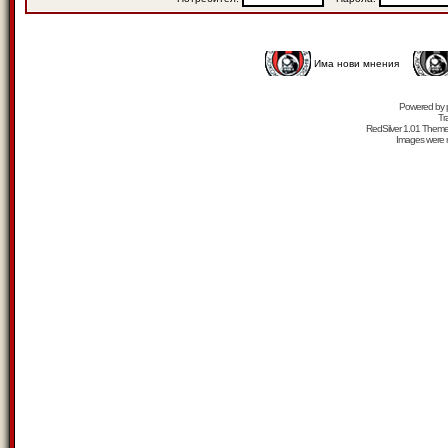
Има нови мнения
Powered by
Tr
RedSilver 1.01 Them
Images were