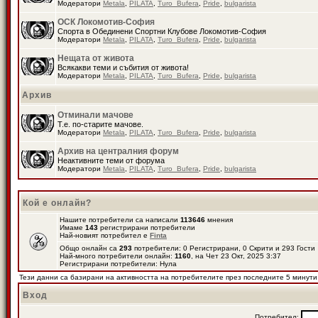
Модератори
Metala
,
PILATA
,
Turo_Bufera
,
Pride
,
bulgarista
ОСК Локомотив-София
Спорта в Обединени Спортни Клубове Локомотив-София
Модератори
Metala
,
PILATA
,
Turo_Bufera
,
Pride
,
bulgarista
Нещата от живота
Всякакви теми и събития от живота!
Модератори
Metala
,
PILATA
,
Turo_Bufera
,
Pride
,
bulgarista
Архив
Отминали мачове
Т.е. по-старите мачове.
Модератори
Metala
,
PILATA
,
Turo_Bufera
,
Pride
,
bulgarista
Архив на централния форум
Неактивните теми от форума
Модератори
Metala
,
PILATA
,
Turo_Bufera
,
Pride
,
bulgarista
Кой е онлайн?
Нашите потребители са написали
113646
мнения
Имаме
143
регистрирани потребители
Най-новият потребител е
Finta
Общо онлайн са
293
потребители: 0 Регистрирани, 0 Скрити и 293 Гост
Най-много потребители онлайн:
1160
, на Чет 23 Окт, 2025 3:37
Регистрирани потребители: Нула
Тези данни са базирани на активността на потребителите през последните 5 минути
Вход
Потребител: