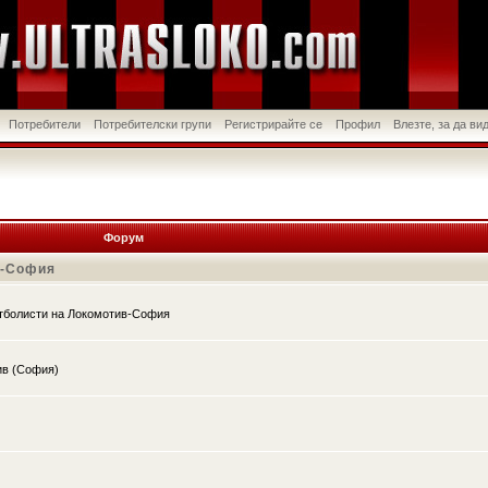
Потребители
Потребителски групи
Регистрирайте се
Профил
Влезте, за да в
Форум
в-София
утболисти на Локомотив-София
ив (София)