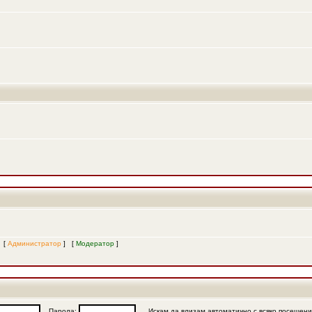
и [
Администратор
] [
Модератор
]
Парола:
Искам да влизам автоматично с всяко посещен