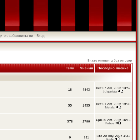
идите съобщенията си
Вход
Вижте мненията без отговор
Теми
Мнения
Последно мнение
Пет 07 Авг, 2026 13:52
18
4843
bulgarista
Пет 01 Авг, 2025 19:33
55
1455
Metala
Сря 20 Авг, 2025 16:13
578
2796
Fobos
Вто 20 Яну, 2026 4:31
9
911
Pride