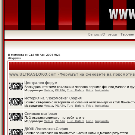
Въпроси/Отговори
Търсене
В момента е: Съб 08 Авг, 2026 9:28
Форуми
www.ULTRASLOKO.com -Форумът на феновете на Локомоти
Централен форум
Всекидневните теми свързани с червено-черните фенове,мачове и ф
Модератори
Metala
,
PILATA
,
Turo_Bufera
,
Pride
,
bulgarista
История на "Локомотив" София
Всичко свързано с историята на славния железничарски клуб Локомот
Модератори
Metala
,
PILATA
,
Turo_Bufera
,
Pride
,
bulgarista
Снимков мат'риал
Публикувани снимки от потребителите.
Модератори
Metala
,
PILATA
,
Turo_Bufera
,
Pride
,
bulgarista
ДЮШ Локомотив-София
Всичко за школата на Локомотив-София-новини,мачове,резултати