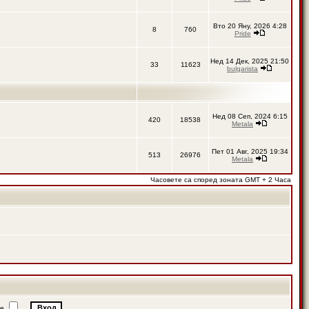
Вто 20 Яну, 2026 4:28
8
760
Pride
Нед 14 Дек, 2025 21:50
33
11623
bulgarista
Нед 08 Сеп, 2024 6:15
420
18538
Metala
Пет 01 Авг, 2025 19:34
513
26976
Metala
Часовете са според зоната GMT + 2 Часа
ие