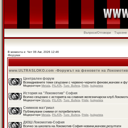
Въпроси/Отговори
Търсене
В момента е: Чет 06 Авг, 2026 12:46
Форуми
www.ULTRASLOKO.com -Форумът на феновете на Локомоти
Централен форум
Всекидневните теми свързани с червено-черните фенове,мачове и ф
Модератори
Metala
,
PILATA
,
Turo_Bufera
,
Pride
,
bulgarista
История на "Локомотив" София
Всичко свързано с историята на славния железничарски клуб Локомот
Модератори
Metala
,
PILATA
,
Turo_Bufera
,
Pride
,
bulgarista
Снимков мат'риал
Публикувани снимки от потребителите.
Модератори
Metala
,
PILATA
,
Turo_Bufera
,
Pride
,
bulgarista
ДЮШ Локомотив-София
Всичко за школата на Локомотив-София-новини,мачове,резултати