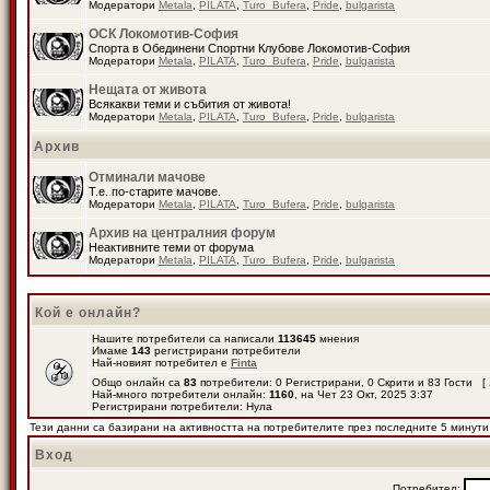
Модератори
Metala
,
PILATA
,
Turo_Bufera
,
Pride
,
bulgarista
ОСК Локомотив-София
Спорта в Обединени Спортни Клубове Локомотив-София
Модератори
Metala
,
PILATA
,
Turo_Bufera
,
Pride
,
bulgarista
Нещата от живота
Всякакви теми и събития от живота!
Модератори
Metala
,
PILATA
,
Turo_Bufera
,
Pride
,
bulgarista
Архив
Отминали мачове
Т.е. по-старите мачове.
Модератори
Metala
,
PILATA
,
Turo_Bufera
,
Pride
,
bulgarista
Архив на централния форум
Неактивните теми от форума
Модератори
Metala
,
PILATA
,
Turo_Bufera
,
Pride
,
bulgarista
Кой е онлайн?
Нашите потребители са написали
113645
мнения
Имаме
143
регистрирани потребители
Най-новият потребител е
Finta
Общо онлайн са
83
потребители: 0 Регистрирани, 0 Скрити и 83 Гости [
Най-много потребители онлайн:
1160
, на Чет 23 Окт, 2025 3:37
Регистрирани потребители: Нула
Тези данни са базирани на активността на потребителите през последните 5 минути
Вход
Потребител: