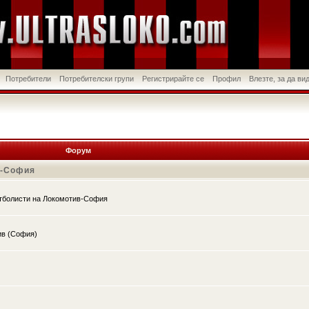
Потребители
Потребителски групи
Регистрирайте се
Профил
Влезте, за да в
Форум
в-София
утболисти на Локомотив-София
ив (София)