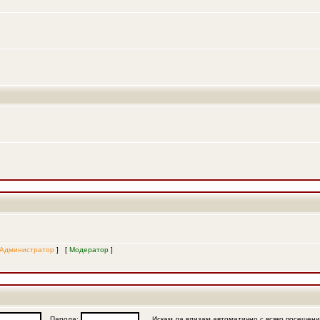
Администратор
] [
Модератор
]
Парола:
Искам да влизам автоматично с всяко посещен