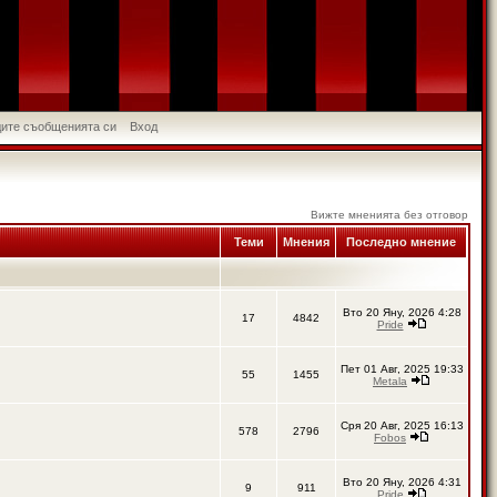
идите съобщенията си
Вход
Вижте мненията без отговор
Теми
Мнения
Последно мнение
Вто 20 Яну, 2026 4:28
17
4842
Pride
Пет 01 Авг, 2025 19:33
55
1455
Metala
Сря 20 Авг, 2025 16:13
578
2796
Fobos
Вто 20 Яну, 2026 4:31
9
911
Pride