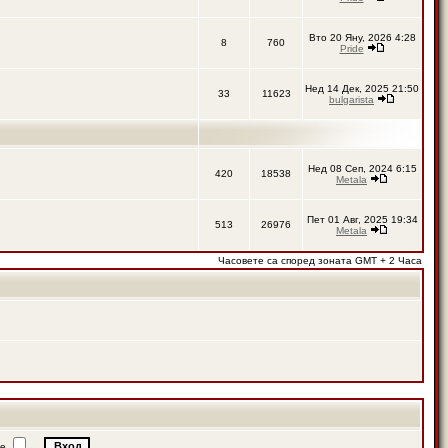
Вто 20 Яну, 2026 4:28
8
760
Pride
Нед 14 Дек, 2025 21:50
33
11623
bulgarista
Нед 08 Сеп, 2024 6:15
420
18538
Metala
Пет 01 Авг, 2025 19:34
513
26976
Metala
Часовете са според зоната GMT + 2 Часа
ие