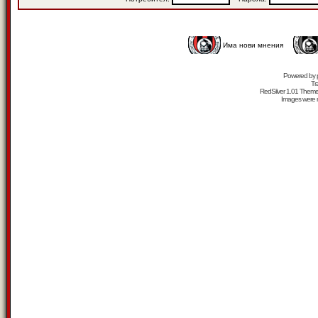
Има нови мнения
Powered by
Tr
RedSilver 1.01 Them
Images were