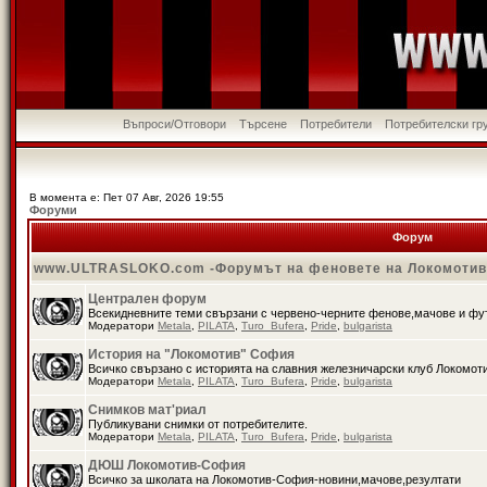
Въпроси/Отговори
Търсене
Потребители
Потребителски гр
В момента е: Пет 07 Авг, 2026 19:55
Форуми
Форум
www.ULTRASLOKO.com -Форумът на феновете на Локомоти
Централен форум
Всекидневните теми свързани с червено-черните фенове,мачове и ф
Модератори
Metala
,
PILATA
,
Turo_Bufera
,
Pride
,
bulgarista
История на "Локомотив" София
Всичко свързано с историята на славния железничарски клуб Локомот
Модератори
Metala
,
PILATA
,
Turo_Bufera
,
Pride
,
bulgarista
Снимков мат'риал
Публикувани снимки от потребителите.
Модератори
Metala
,
PILATA
,
Turo_Bufera
,
Pride
,
bulgarista
ДЮШ Локомотив-София
Всичко за школата на Локомотив-София-новини,мачове,резултати