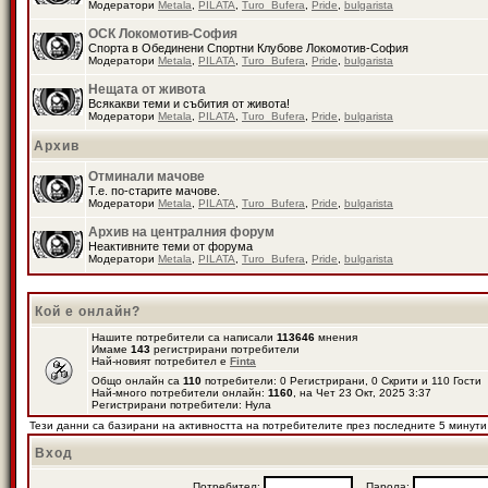
Модератори
Metala
,
PILATA
,
Turo_Bufera
,
Pride
,
bulgarista
ОСК Локомотив-София
Спорта в Обединени Спортни Клубове Локомотив-София
Модератори
Metala
,
PILATA
,
Turo_Bufera
,
Pride
,
bulgarista
Нещата от живота
Всякакви теми и събития от живота!
Модератори
Metala
,
PILATA
,
Turo_Bufera
,
Pride
,
bulgarista
Архив
Отминали мачове
Т.е. по-старите мачове.
Модератори
Metala
,
PILATA
,
Turo_Bufera
,
Pride
,
bulgarista
Архив на централния форум
Неактивните теми от форума
Модератори
Metala
,
PILATA
,
Turo_Bufera
,
Pride
,
bulgarista
Кой е онлайн?
Нашите потребители са написали
113646
мнения
Имаме
143
регистрирани потребители
Най-новият потребител е
Finta
Общо онлайн са
110
потребители: 0 Регистрирани, 0 Скрити и 110 Гости
Най-много потребители онлайн:
1160
, на Чет 23 Окт, 2025 3:37
Регистрирани потребители: Нула
Тези данни са базирани на активността на потребителите през последните 5 минути
Вход
Потребител:
Парола: