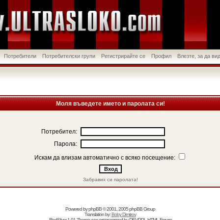
Потребители
Потребителски групи
Регистрирайте се
Профил
Влезте, за да в
Моля въведете името и паролата си!
Потребител:
Парола:
Искам да влизам автоматично с всяко посещение:
Забравих си паролата!
Powered by
phpBB
© 2001, 2005 phpBB Group
Translation by:
Boby Dimitrov
RedSilver 1.01 Theme was programmed by
DEVPPL
HTML Forum