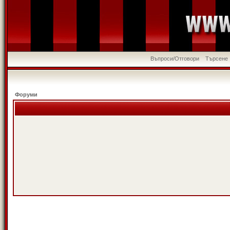
Въпроси/Отговори
Търсене
Форуми