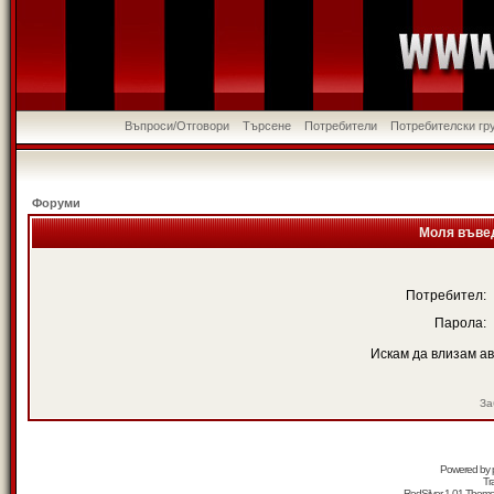
Въпроси/Отговори
Търсене
Потребители
Потребителски гр
Форуми
Моля въвед
Потребител:
Парола:
Искам да влизам а
За
Powered by
Tr
RedSilver 1.01 Them